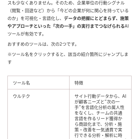
スも少なくありません。そのため、企業単位の行動シグナル
（閲覧・回遊など）から「今どの企業が何に関心を持っている
のか」を可視化・言語化し、
データの把握にとどまらず、施策
やアプローチといった「次の一手」の実行までつなげられる
AI
ツールが有効です。
おすすめのツールは、次の2つです。
※ツール名をクリックすると、該当の紹介箇所にジャンプしま
す
ツール名
特徴
ウルテク
サイト行動データから、AI
が顧客ニーズと“次の一
手”を言語化分析の属人性
をなくし、チームの共通
言語を作るリード獲得か
ら商談化まで、分析・施
策・改善を一気通貫で実
行できる分析・解析に時