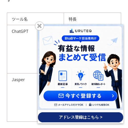
ツール名
特長
ChatGPT
企画立案や文章生成を幅
広く支援できるコンテン
ツ構成案やメール文面、
営業資料のたたき作りに
使える思考や言語化の初
速を上げ、少人数でアウト
プット量を増やしたい企
業に向く
Jasper
ブランドトーンやガイドラ
インを保った文章生成が
できるブログ記事や広告
文などを一定品質で量産
できる複数人でコンテン
ツ制作を行い、表現のば
らつきを抑えたい企業に
向く
アドレス登録はこちら >