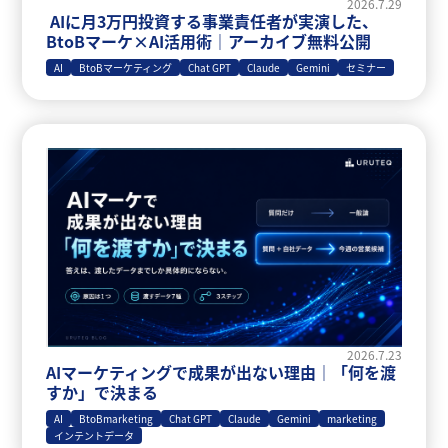
2026.7.29
AIに月3万円投資する事業責任者が実演した、
BtoBマーケ×AI活用術｜アーカイブ無料公開
AI
BtoBマーケティング
Chat GPT
Claude
Gemini
セミナー
2026.7.23
AIマーケティングで成果が出ない理由｜「何を渡
すか」で決まる
AI
BtoBmarketing
Chat GPT
Claude
Gemini
marketing
インテントデータ