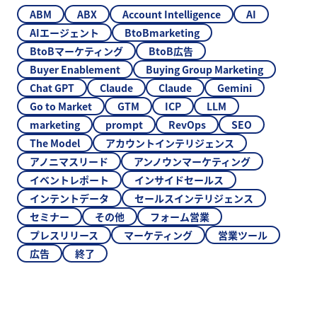
ABM
ABX
Account Intelligence
AI
AIエージェント
BtoBmarketing
BtoBマーケティング
BtoB広告
Buyer Enablement
Buying Group Marketing
Chat GPT
Claude
Claude
Gemini
Go to Market
GTM
ICP
LLM
marketing
prompt
RevOps
SEO
The Model
アカウントインテリジェンス
アノニマスリード
アンノウンマーケティング
イベントレポート
インサイドセールス
インテントデータ
セールスインテリジェンス
セミナー
その他
フォーム営業
プレスリリース
マーケティング
営業ツール
広告
終了