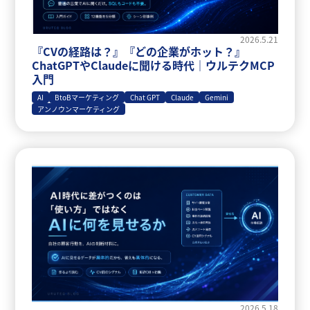
2026.5.21
『CVの経路は？』『どの企業がホット？』
ChatGPTやClaudeに聞ける時代｜ウルテクMCP
入門
AI
BtoBマーケティング
Chat GPT
Claude
Gemini
アンノウンマーケティング
2026.5.18