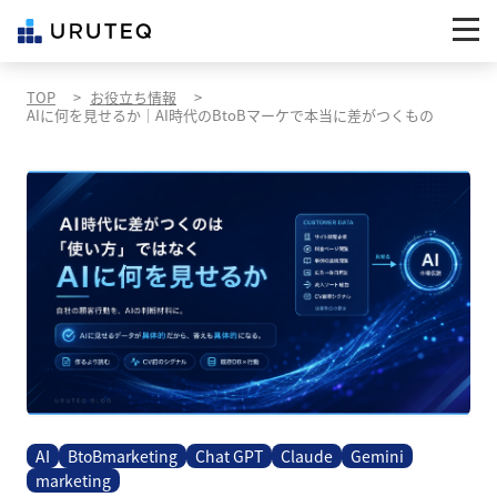
TOP
お役立ち情報
AIに何を見せるか｜AI時代のBtoBマーケで本当に差がつくもの
AI
BtoBmarketing
Chat GPT
Claude
Gemini
marketing