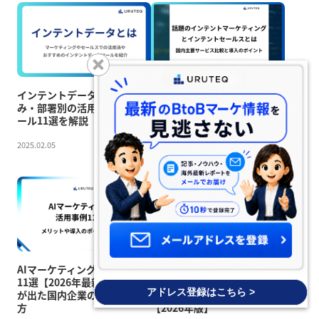
インテントデータとは？仕組
インテントマーケティングと
み・部署別の活用法・主要ツ
インテントセールスとは？違
ール11選を解説【2026年版】
いと国内主要サービスを解説
【2026年版】
2025.02.05
2025.03.11
AIマーケティングの活用事例
ICP（理想的な顧客プロフィ
11選【2026年最新版】｜成果
ール）とは？BtoBで「受注
アドレス登録はこちら >
が出た国内企業の施策と始め
に近い企業」を見極める方法
方
【2026年版】