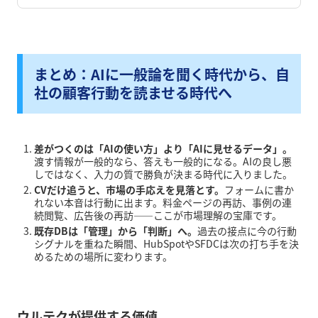
まとめ：AIに一般論を聞く時代から、自
社の顧客行動を読ませる時代へ
差がつくのは「AIの使い方」より「AIに見せるデータ」。
渡す情報が一般的なら、答えも一般的になる。AIの良し悪
しではなく、入力の質で勝負が決まる時代に入りました。
CVだけ追うと、市場の手応えを見落とす。
フォームに書か
れない本音は行動に出ます。料金ページの再訪、事例の連
続閲覧、広告後の再訪——ここが市場理解の宝庫です。
既存DBは「管理」から「判断」へ。
過去の接点に今の行動
シグナルを重ねた瞬間、HubSpotやSFDCは次の打ち手を決
めるための場所に変わります。
ウルテクが提供する価値