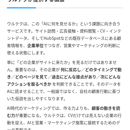
ウルテクは、この「AIに何を見せるか」という課題に向き合う
サービスです。サイト訪問・広告接触・資料閲覧・CV・インテ
ントデータ、そしてHubSpotなどの既存データベースにある顧
客情報を、
企業単位
でつなぎ、営業やマーケティングの判断に
使える状態にします。
単に「どの企業がサイトに来たか」を見るだけではありませ
ん。重要なのは、その企業が
何に反応し／どのタイミングで動
き／どのページを見て／過去にどんな接点があり／次にどんな
アクションを取るべきか
を判断できることです。そのデータを
AIに読ませることで、一般論ではなく、自社の顧客行動に基づ
いた仮説を出しやすくなります。
AI時代のマーケティングでは、作る力よりも、
顧客の動きを読
む力
が重要になる。ウルテクは、CVだけでは見えない企業の行
動を捉え、AIと営業・マーケティング施策に接続するためのデ
ータ基盤です。