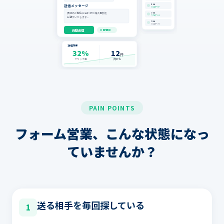
B社
送信メッセージ
スコア 87
貴社のご関心に合わせた導入事例を
C社
スコア 81
お送りいたします...
D社
スコア 74
自動送信
配信中
送信効果
32%
12
件
クリック率
商談化
PAIN POINTS
フォーム営業、こんな状態になっ
ていませんか？
送る相手を毎回探している
1