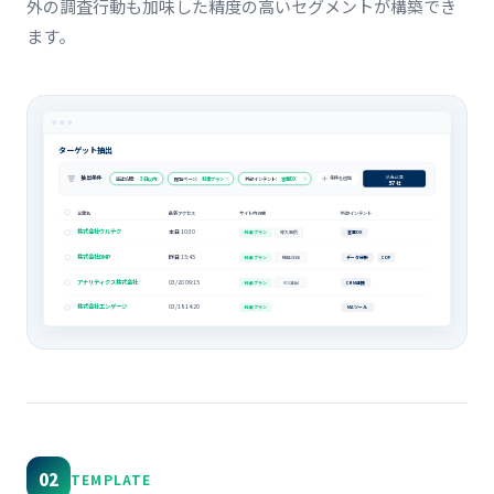
外の調査行動も加味した精度の高いセグメントが構築でき
ます。
ターゲット抽出
該当企業
抽出条件
条件を追加
直近訪問:
3日以内
閲覧ページ:
料金プラン
外部インテント:
営業DX
57
社
企業名
最新アクセス
サイト内行動
外部インテント
株式会社ウルテク
本日 10:30
料金プラン
導入事例
営業DX
株式会社DMP
昨日 15:45
料金プラン
機能詳細
データ分析
CDP
アナリティクス株式会社
03/20 09:15
料金プラン
ROI算出
CRM連携
株式会社エンゲージ
03/18 14:20
料金プラン
MAツール
02
TEMPLATE