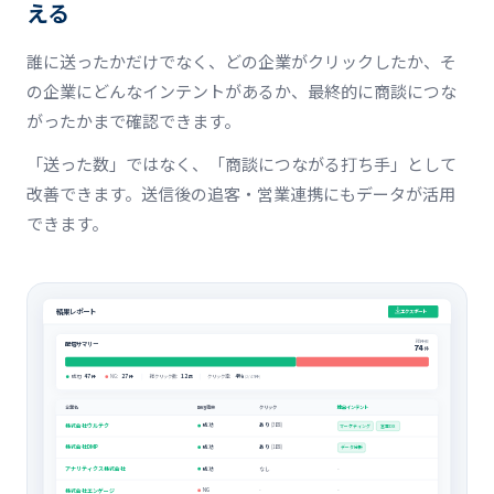
える
誰に送ったかだけでなく、どの企業がクリックしたか、そ
の企業にどんなインテントがあるか、最終的に商談につな
がったかまで確認できます。
「送った数」ではなく、「商談につながる打ち手」として
改善できます。送信後の追客・営業連携にもデータが活用
できます。
結果レポート
エクスポート
総件数
配信サマリー
74
件
47
27
12
4%
成功:
NG:
総クリック数:
クリック率:
件
件
回
(2/47件)
企業名
配信結果
クリック
検出インテント
株式会社ウルテク
成功
あり
(3回)
マーケティング
営業DX
株式会社DMP
成功
あり
(1回)
データ分析
アナリティクス株式会社
成功
なし
-
株式会社エンゲージ
NG
-
-