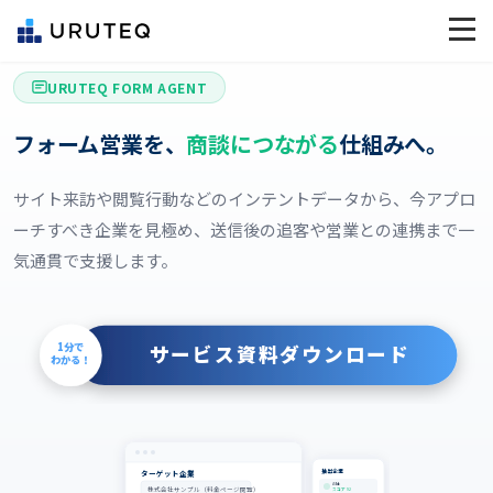
URUTEQ FORM AGENT
フォーム営業を、
商談につながる
仕組みへ。
サイト来訪や閲覧行動などのインテントデータから、今アプロ
ーチすべき企業を見極め、送信後の追客や営業との連携まで一
気通貫で支援します。
1分で
サービス資料ダウンロード
わかる！
抽出企業
ターゲット企業
A社
株式会社サンプル（料金ページ閲覧）
スコア 92