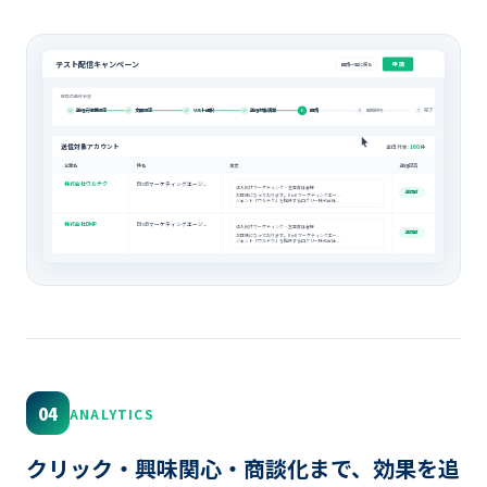
テスト配信キャンペーン
申 請
申請一覧に戻る
現在の進行状況
送信元情報設定
文面設定
リスト選択
送信対象調整
5
申請
開始待ち
完了
6
7
送信対象アカウント
送信対象:
160
件
企業名
件名
本文
送信可否
株式会社ウルテク
BtoBマーケティングエージ...
法人向けマーケティング・営業責任者様
送信可
お世話になっております。BtoBマーケティングエー...
ジェント「ウルテク」を提供するログリー株式会社...
株式会社DMP
BtoBマーケティングエージ...
法人向けマーケティング・営業責任者様
送信可
お世話になっております。BtoBマーケティングエー...
ジェント「ウルテク」を提供するログリー株式会社...
04
ANALYTICS
クリック・興味関心・商談化まで、効果を追