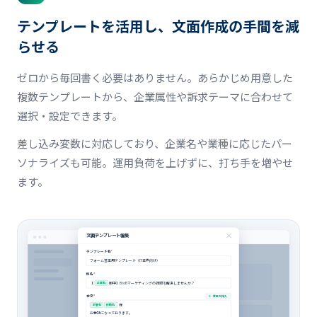
テンプレートを活用し、文面作成の手間を減
らせる
ゼロから毎回書く必要はありません。あらかじめ用意した
複数テンプレートから、企業属性や訴求テーマに合わせて
選択・設定できます。
差し込み変数に対応しており、企業名や業種に応じたパー
ソナライズも可能。運用負荷を上げずに、打ち手を増やせ
ます。
文面テンプレート編集
テンプレート名
*
フォーム営業用テンプレート（IT業界向け）
件名
*
【
御中】BtoBマーケティングの課題を解決しませんか？
企業名
本文
*
変数を挿入
様
部署名
役職名
お世話になっております。