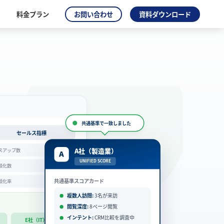
料金プラン
お問い合わせ
資料ダウンロード
共通基準で一致しました
セールス指標
A社（製造業）
12社
スアップ数
A
UNIFIED SCORE
5社
談化数
共通基準スコアカード
41.7%
談化率
複数人訪問:
3名が来訪
閲覧深度:
8ページ閲覧
インテント:
CRM比較を調査中
E社（IT）