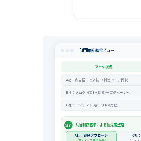
部門横断 統合ビュー
マーケ視点
A社：広告経由で来訪 → 料金ページ閲覧
B社：ブログ記事3本閲覧 → 事例ページへ
C社：インテント検出（CRM比較）
共通判断基準による優先度整理
統合
A社：即時アプローチ
C社
営業・マーケ共に高評価
インテン