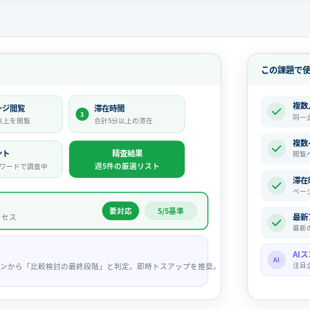
この課題で
複数
ージ閲覧
滞在時間
3
同一
以上を閲覧
合計5分以上の滞在
複数
ント
精査結果
閲覧
週5件の厳選リスト
ワードで調査中
滞在
ペー
要対応
5/5基準
最新
クセス
最新
AI
AI
注目
ーンから「比較検討の最終段階」と判定。即時トスアップを推奨。