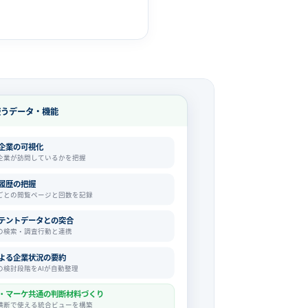
使うデータ・機能
企業の可視化
企業が訪問しているかを把握
履歴の把握
ごとの閲覧ページと回数を記録
テントデータとの突合
の検索・調査行動と連携
による企業状況の要約
の検討段階をAIが自動整理
・マーケ共通の判断材料づくり
横断で使える統合ビューを構築