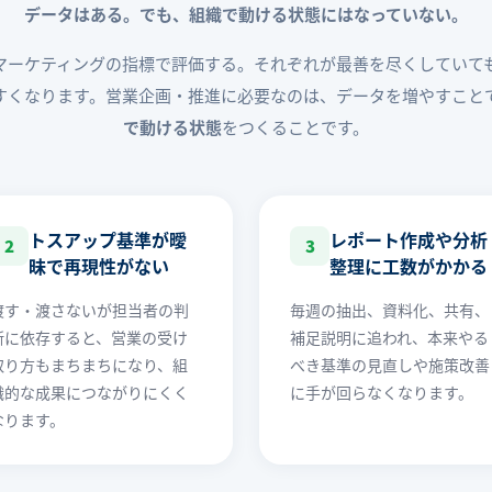
データはある。でも、組織で動ける状態にはなっていない。
マーケティングの指標で評価する。それぞれが最善を尽くしていて
すくなります。営業企画・推進に必要なのは、データを増やすこと
で動ける状態
をつくることです。
トスアップ基準が曖
レポート作成や分析
2
3
昧で再現性がない
整理に工数がかかる
渡す・渡さないが担当者の判
毎週の抽出、資料化、共有、
断に依存すると、営業の受け
補足説明に追われ、本来やる
取り方もまちまちになり、組
べき基準の見直しや施策改善
織的な成果につながりにくく
に手が回らなくなります。
なります。