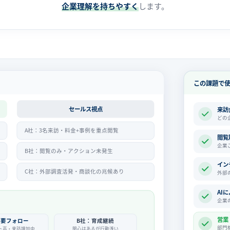
企業理解を持ちやすく
します。
この課題で
セールス視点
来訪
どの
A社：3名来訪・料金+事例を重点閲覧
閲覧
企業
B社：閲覧のみ・アクション未発生
イン
C社：外部調査活発・商談化の兆候あり
外部
AI
企業
営業
：要フォロー
B社：育成継続
部門
ト高・来訪増加中
関心はあるが行動浅い