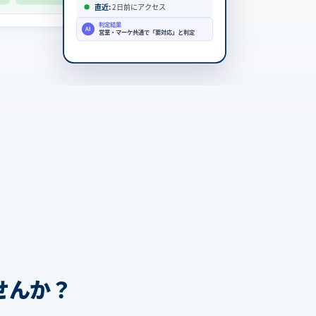
直近:
2日前にアクセス
判定結果
AI
営業・マーケ共通で「要対応」と判定
せんか？