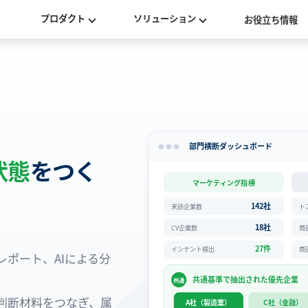
プロダクト
ソリューション
お役立ち情報
部門横断ダッシュボード
状態
をつく
マーケティング指標
142社
来訪企業数
ト
18社
CV企業数
商
27件
インテント検出
商
ポート、AIによる分
共通基準で抽出された優先企業
共通
判断材料をつなぎ、属
A社（製造業）
C社（金融）