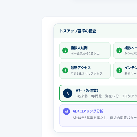
トスアップ基準の精査
複数人訪問
複数ペ
1
2
同一企業から2名以上
5ページ
最新アクセス
インテ
4
5
直近7日以内にアクセス
関連キー
A社（製造業）
A
3名来訪・8p閲覧・滞在12分・2日前ア
AIスコアリング分析
AI
A社は全5基準を満たし、直近の閲覧パタ