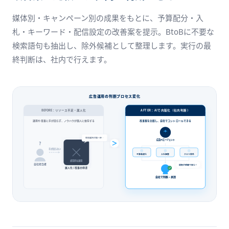
媒体別・キャンペーン別の成果をもとに、予算配分・入
札・キーワード・配信設定の改善案を提示。BtoBに不要な
検索語句も抽出し、除外候補として整理します。実行の最
終判断は、社内で行えます。
広告運用の判断プロセス変化
BEFORE：リソース不足・属人化
AFTER：AIで内製化（社内判断）
運用や改善に手が回らず、ノウハウが個人に依存する
改善案を比較し、自社でコントロールできる
現状維持が精一杯…
広告AIエージェント
?
手が回らない
予算最適化
入札調整
クエリ除外
感覚的な運用
自社担当者
根拠が明確で安心！
属人化 / 改善の停滞
自社で判断・承認