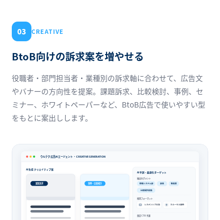
03
CREATIVE
BtoB向けの訴求案を増やせる
役職者・部門担当者・業種別の訴求軸に合わせて、広告文
やバナーの方向性を提案。課題訴求、比較検討、事例、セ
ミナー、ホワイトペーパーなど、BtoB広告で使いやすい型
をもとに案出しします。
ウルテク 広告AIエージェント ・ CREATIVE GENERATION
AI生成 クリエイティブ案
AI予測・最適化ターゲット
抽出セグメント
課題訴求
事例・比較検討
情報システム部
部長
製造業
比較検討段階
推奨フォーマット
レスポンシブ広告
カルーセル画像
想定 CTR 予測