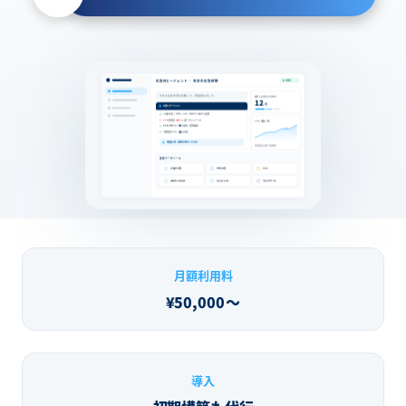
広告AIエージェント ・ 本日の広告診断
稼働中
今日の広告状況を診断して、改善案を出して。
本日 AIが完了したタスク
12
件
広告AIエージェント
Google広告 / Meta / GA4 / Search Console を取得
CPAが前週比
+18%
に上昇（キャンペーンA）
!
CPA 推移（7日）
BtoB不要クエリ
8件
を検出・除外候補に
予算再配分プラン
3案
を作成
改善案 3件、承認をお待ちしています
改善提案を反映 → 改善傾向
連携データソース
Google 広告
Meta 広告
GA4
Search Console
LOGLY Ads
ウルテクデータ
月額利用料
¥50,000
〜
導入