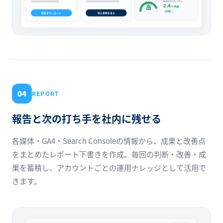
業界平均 0.8% に対し
2.4
高
% 予測
約3倍
資料ダウンロード
導入事例を見る
04
REPORT
報告と次の打ち手を社内に残せる
各媒体・GA4・Search Consoleの情報から、成果と改善点
をまとめたレポート下書きを作成。毎回の判断・改善・成
果を蓄積し、アカウントごとの運用ナレッジとして活用で
きます。