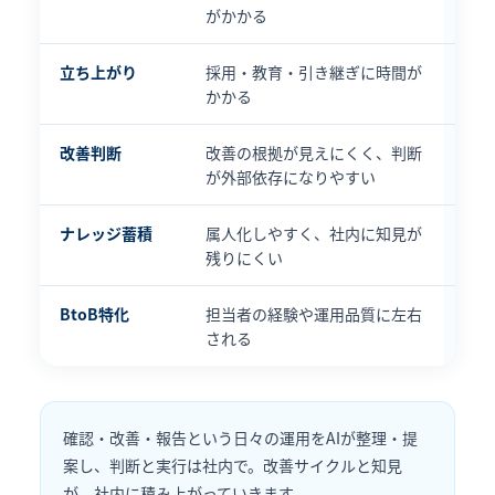
がかかる
立ち上がり
採用・教育・引き継ぎに時間が
初期
かかる
に活
改善判断
改善の根拠が見えにくく、判断
改善
が外部依存になりやすい
社内
ナレッジ蓄積
属人化しやすく、社内に知見が
判断
残りにくい
内資
BtoB特化
担当者の経験や運用品質に左右
Bt
される
を標
確認・改善・報告という日々の運用をAIが整理・提
案し、判断と実行は社内で。改善サイクルと知見
が、社内に積み上がっていきます。