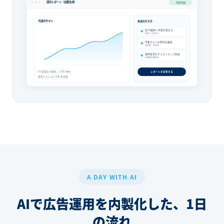
週次レポート（自動生成）
下書き完成
今週のサマリ
来週の打ち手
高CV媒体へ予算を寄せる
Meta → LOGLY
不要クエリの除外を継続
採用系・学生系
事例訴求のクリエイティブ追加
比較検討層向け
CV 前週比
+12%
／ CPA
−9%
レポートを共有する
改善アクション 5件 を実施
A DAY WITH AI
AIで広告運用を内製化した、1日
の流れ