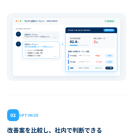
ウルテク 広告AIエージェント ・ DAILY CHECK
診断稼働中
AI AGENT ACTIVITY
改善案作成済み
TODAY'S AD AUDIT REPORT
広告AIエージェント
Google / Meta / GA4 データを同期しました。
07:00
当月の予算消化進捗
検知した異常/ノイズ
42.8
2
%
件
広告AIエージェント
本日分の自動診断レポートが完成しました！
キャンペーンCPA悪化の検知
最適化が必要なターゲット項目
不要検索クエリの抽出・除外
予算再配分プランの作成
Google広告
不要ターゲットクエリ
8件検出
一括除外
07:01
Meta広告
CPA上昇キャンペーン
+18%上昇
入札調整
プラン確認
AI推奨
他媒体へ予算再配分
CPA -21%
02
OPTIMIZE
改善案を比較し、社内で判断できる