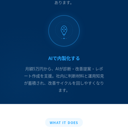
あります。
AIで内製化する
月額5万円から、AIが診断・改善提案・レポ
ート作成を支援。社内に判断材料と運用知見
が蓄積され、改善サイクルを回しやすくなり
ます。
WHAT IT DOES