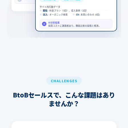
サイト内行動データ
閲覧:
料金プラン（3回）、導入事例（2回）
流入:
オーガニック検索
CV:
未問い合わせ (0回)
AI分析結果
AI
採用コストに課題感あり。機能比較の段階と推測。
CHALLENGES
BtoBセールスで、こんな課題はあり
ませんか？