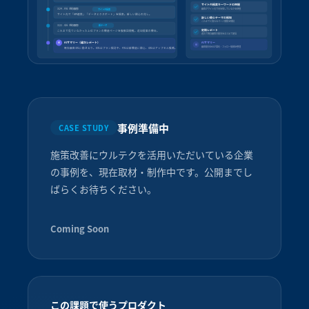
サイト内検索キーワードの把握
顧客がサイト内で何を探しているかを把握
3/24 - F社（既存顧客）
サイト内検索
サイト内で「API連携」「データエクスポート」を検索。新しい関心の兆し。
新しい関心テーマの検知
これまでと異なるページ閲覧を捕捉
3/22 - G社（既存顧客）
新テーマ
定期レポート
これまで見ていなかった上位プランの機能ページを複数回閲覧。追加提案の機会。
週次で既存顧客の動向をまとめて配信
AIサマリー（週次レポート）
AIサマリー
AI
AI
顧客動向をAIが要約・フォロー候補を整理
既存顧客3社に動きあり。E社はプラン検討中、F社は新機能に関心、G社はアップセル候補。
事例準備中
CASE STUDY
施策改善にウルテクを活用いただいている企業
の事例を、現在取材・制作中です。公開までし
ばらくお待ちください。
Coming Soon
この課題で使うプロダクト