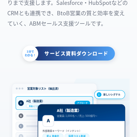
りまで支援します。Salesforce・HubSpotなどの
CRMとも連携でき、BtoB営業の質と効率を変え
ていく、ABMセールス支援ツールです。
1分で
サービス資料ダウンロード
わかる！
営業対象リスト（抽出済）
1
新しいシグナル
A社（製造業）
A
アプローチ
料金ページ3回
インテント一致
A社（製造業）
従業員: 1,000名〜 / 売上: 500億円〜
B
A
C
外部検索キーワード（インテント）
求人 効率化
採用コスト削減
D