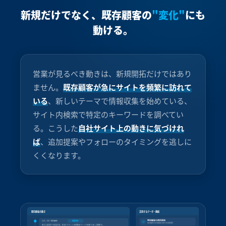
新規だけでなく、既存顧客の
"変化"
にも
動ける。
営業が見るべき動きは、新規開拓だけではあり
ません。
既存顧客が急にサイトを頻繁に訪れて
いる
、新しいテーマで情報収集を始めている、
サイト内検索で特定のキーワードを調べてい
る。こうした
自社サイト上の動きに気づけれ
ば
、追加提案やフォローのタイミングを逃しに
くくなります。
既存顧客の動き
活用するデータ・機能
既存顧客の再訪検知
3/25 - E社（既存顧客）
頻繁訪問
既存顧客の訪問頻度の変化を自動検知
直近1週間で5回訪問。料金プランと新機能ページを繰り返し閲覧中。