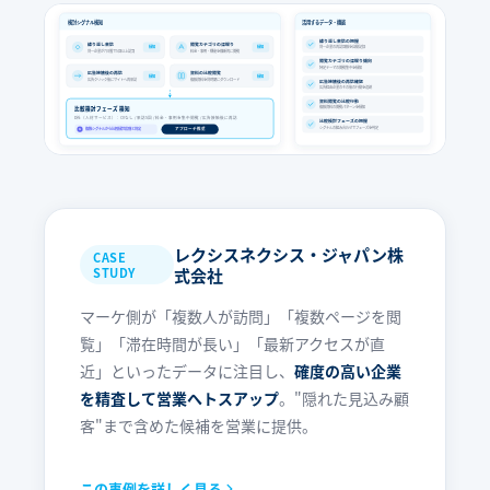
検討シグナル検知
活用するデータ・機能
繰り返し来訪の把握
繰り返し来訪
閲覧カテゴリの深掘り
検知
検知
同一企業の再訪回数を自動記録
同一企業が7日間で5回以上訪問
料金・事例・機能を横断的に閲覧
閲覧カテゴリの深掘り傾向
特定テーマの閲覧集中を検知
広告接触後の再訪
資料の比較閲覧
検知
検知
広告クリック後にサイトへ再来訪
複数資料を同時期にダウンロード
広告接触後の再訪確認
広告経由企業のその後の行動を追跡
資料閲覧の比較行動
複数資料の閲覧パターンを検知
比較検討フェーズ 検知
D社（人材サービス）：CVなし / 来訪5回 / 料金・事例を集中閲覧 / 広告接触後に再訪
比較検討フェーズの把握
シグナルの組み合わせでフェーズを判定
複数シグナルから比較検討段階と判定
アプローチ推奨
AI
レクシスネクシス・ジャパン株
CASE
STUDY
式会社
マーケ側が「複数人が訪問」「複数ページを閲
覧」「滞在時間が長い」「最新アクセスが直
近」といったデータに注目し、
確度の高い企業
を精査して営業へトスアップ
。"隠れた見込み顧
客"まで含めた候補を営業に提供。
この事例を詳しく見る