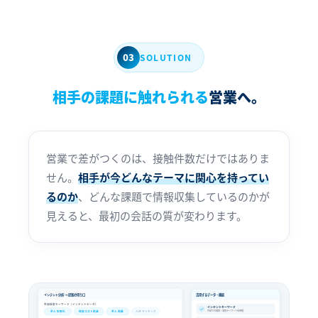
03
SOLUTION
相手の課題に触れられる
営業へ。
営業で差がつくのは、接触件数だけではありま
せん。
相手が今どんなテーマに関心を持ってい
るのか
、どんな課題で情報収集しているのかが
見えると、最初の会話の質が変わります。
インテント分析 → 提案の切り口
活用するデータ・機能
外部検索キーワード（インテントデータ）
インテントキーワード
外部での検索・調査キーワードを把握
求人 効率化
採用コスト削減
求人 掲載
人材 マッチング