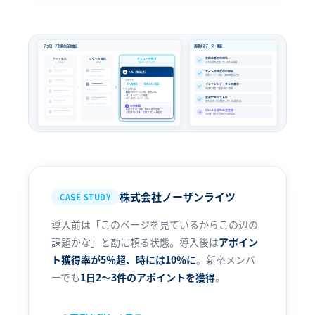
アプローチ対象の自動抽出
活用するデータ・機能
来訪企業の可視化
サイト来訪
シグナル検知
アプローチ推奨
1,240社
58社
3社ピックアップ
どの企業が訪問しているかを把握
サイト訪問状況の解析
A社（製造業）
A
閲覧ページ・回数・滞在時間を記録
インテント
インテントデータとの突合
求人 効率化
採用コスト削減
外部の検索・調査行動と連携
サイト内行動
閲覧:
料金ページ(3回), 事例(2回)
流入:
オーガニック検索
営業対象リスト化
未問い合わせ (0回)
CV:
優先順位つきの営業リストを自動生成
AI分析結果
AI
採用コストに課題。機能比較の段階
AIによる優先企業整理
と推測されます。早期アプローチ推奨。
AI
注目すべき企業をAIが自動提案
株式会社ノーザンライツ
CASE STUDY
導入前は「このページを見ているからこの辺の
課題かな」と勘に頼る状態。導入後は
アポイン
ト獲得率が5％超、時には10％に
。新卒メンバ
ーでも
1日2〜3件のアポイントを獲得
。