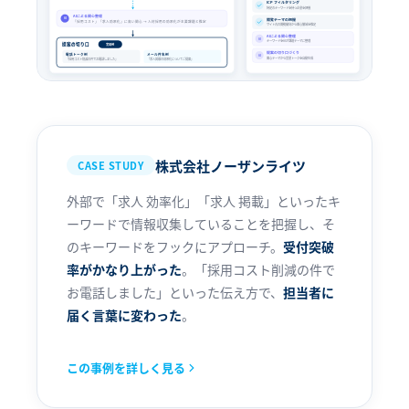
ICP フィルタリング
特定のキーワードを持つ企業を把握
AIによる関心整理
閲覧テーマの把握
AI
「採用コスト」「求人効率化」に高い関心 → 人材採用の効率化が主要課題と推定
サイト内の閲覧傾向から関心領域を推定
AIによる関心整理
AI
キーワードをAIが課題テーマに整理
提案の切り口
実用例
提案の切り口づくり
電話トーク例
メール件名例
AI
関心テーマから営業トークを自動生成
「採用コスト削減の件でお電話しました」
「求人掲載の効率化についてご提案」
株式会社ノーザンライツ
CASE STUDY
外部で「求人 効率化」「求人 掲載」といったキ
ーワードで情報収集していることを把握し、そ
のキーワードをフックにアプローチ。
受付突破
率がかなり上がった
。「採用コスト削減の件で
お電話しました」といった伝え方で、
担当者に
届く言葉に変わった
。
この事例を詳しく見る