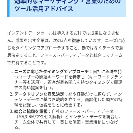
効率的なマーケティング・営業のための
ツール活用アドバイス
インテントデータツールは導入するだけでは成果になりませ
ん。成果を出す企業は、次の3点を徹底しています。ニーズに応
じたタイミングでアプローチすること、勘ではなくデータで意
思決定すること、ファーストパーティデータと統合してチーム
で共有することです。
ニーズに応じたタイミングでアプローチ
：自社に興味を持
つユーザーの関連キーワードを特定し（キーワードプラン
ナー等も活用）、顧客が最も関心を持つタイミングで関連
性の高い提案を行う。
データドリブンな意思決定
：勘や経験だけに頼らず、イン
テントデータに基づき戦略を立てる。商談化した顧客の特
徴を記録し、仮説をもとに改善する。
統合と協働を重視
：自社のファーストパーティデータ
（MA/CRM/アクセス解析）とインテントデータを統合し、
チーム全体で共有して一貫した施策・営業活動につなげ
る。