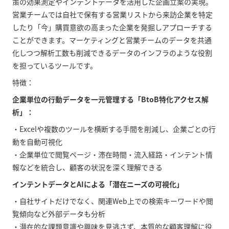
策の効果測定やインテントデータを活用した企画立案の実現。
営業チームでは自社で保有する営業リストから来訪企業を特定
したり「今」購買意欲の高まった企業を発掘しアプローチする
ことができます。マーケティングと営業チームのデータを共通
化しつつ解析工数も削減できるデータのインフラのような役割
を担っているツールです。
特徴：
企業単位の行動データを一元管理する「BtoB特化アクセス解
析」：
・Excelや複数のツールを横断する手間を削減し、企業ごとの行
動を自動可視化
・企業単位で閲覧ページ・滞在時間・流入経路・インテント情
報などを統合し、顧客の状況を深く理解できる
インテントデータとAIによる「潜在ニーズの可視化」
・自社サイトだけでなく、関連Web上での検索キーワードや閲
覧傾向など外部データも分析
・潜在的な課題意識や興味を見逃さず、本質的な顧客理解に役