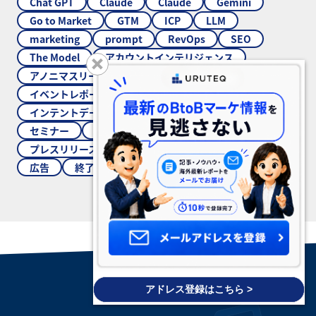
Chat GPT
Claude
Claude
Gemini
Go to Market
GTM
ICP
LLM
marketing
prompt
RevOps
SEO
The Model
アカウントインテリジェンス
アノニマスリード
アンノウンマーケティング
イベントレポート
インサイドセールス
インテントデータ
セールスインテリジェンス
セミナー
その他
フォーム営業
プレスリリース
マーケティング
営業ツール
広告
終了
アドレス登録はこちら >