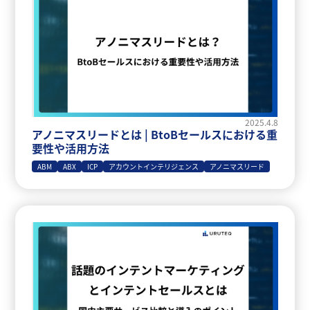
2025.4.8
アノニマスリードとは | BtoBセールスにおける重
要性や活用方法
ABM
ABX
ICP
アカウントインテリジェンス
アノニマスリード