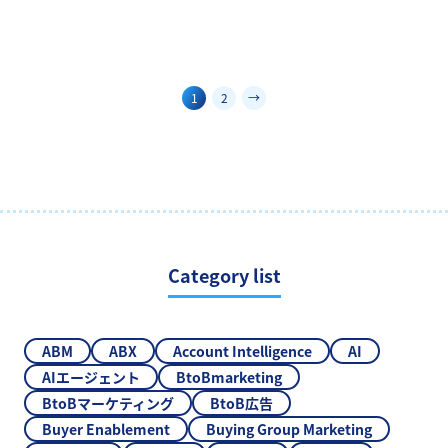
1
2
→
Category list
ABM
ABX
Account Intelligence
AI
AIエージェント
BtoBmarketing
BtoBマーケティング
BtoB広告
Buyer Enablement
Buying Group Marketing