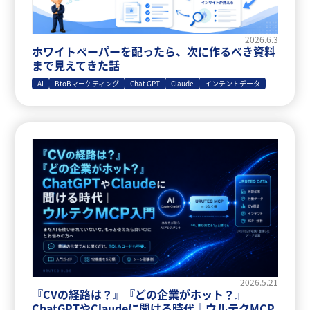
2026.6.3
ホワイトペーパーを配ったら、次に作るべき資料
まで見えてきた話
AI
BtoBマーケティング
Chat GPT
Claude
インテントデータ
2026.5.21
『CVの経路は？』『どの企業がホット？』
ChatGPTやClaudeに聞ける時代｜ウルテクMCP