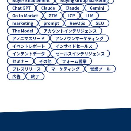
Buyer Enablement
Buying Group Marketing
Chat GPT
Claude
Claude
Gemini
Go to Market
GTM
ICP
LLM
marketing
prompt
RevOps
SEO
The Model
アカウントインテリジェンス
アノニマスリード
アンノウンマーケティング
イベントレポート
インサイドセールス
インテントデータ
セールスインテリジェンス
セミナー
その他
フォーム営業
プレスリリース
マーケティング
営業ツール
広告
終了