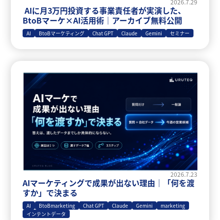
2026.7.29
AIに月3万円投資する事業責任者が実演した、
BtoBマーケ×AI活用術｜アーカイブ無料公開
AI
BtoBマーケティング
Chat GPT
Claude
Gemini
セミナー
2026.7.23
AIマーケティングで成果が出ない理由｜「何を渡
すか」で決まる
AI
BtoBmarketing
Chat GPT
Claude
Gemini
marketing
インテントデータ