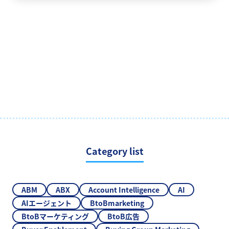
Category list
ABM
ABX
Account Intelligence
AI
AIエージェント
BtoBmarketing
BtoBマーケティング
BtoB広告