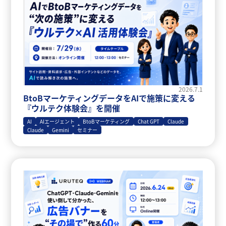
2026.7.1
BtoBマーケティングデータをAIで施策に変える
『ウルテク体験会』を開催
AI
AIエージェント
BtoBマーケティング
Chat GPT
Claude
Claude
Gemini
セミナー