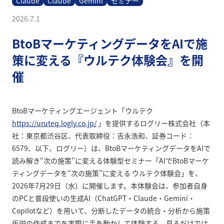
Claude
Claude
Gemini
セミナー
2026.7.1
BtoBマーケティングデータをAIで施
策に変える『ウルテク体験会』を開
催
BtoBマーケティングエージェント「ウルテク
https://uruteq.logly.co.jp/
」を提供するログリー株式会社（本
社：東京都渋谷区、代表取締役：吉永浩和、証券コード：
6579、以下、ログリー）は、BtoBマーケティングデータをAIで
読み解き“次の施策”に変える体験型セミナー「AIでBtoBマーケ
ティングデータを“次の施策”に変える ウルテク体験会」を、
2026年7月29日（水）に開催します。本体験会は、参加者自身
のPCと普段使いの生成AI（ChatGPT・Claude・Gemini・
Copilotなど）を用いて、分断したデータの統合・分析から施策
仮説の作成までを実際に手を動かして体験する、見るだけでは