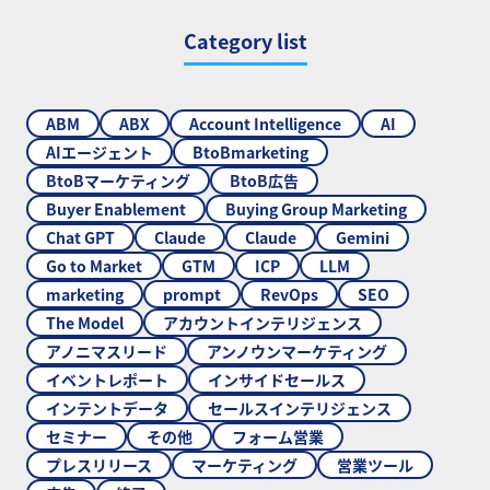
Category list
ABM
ABX
Account Intelligence
AI
AIエージェント
BtoBmarketing
BtoBマーケティング
BtoB広告
Buyer Enablement
Buying Group Marketing
Chat GPT
Claude
Claude
Gemini
Go to Market
GTM
ICP
LLM
marketing
prompt
RevOps
SEO
The Model
アカウントインテリジェンス
アノニマスリード
アンノウンマーケティング
イベントレポート
インサイドセールス
インテントデータ
セールスインテリジェンス
セミナー
その他
フォーム営業
プレスリリース
マーケティング
営業ツール