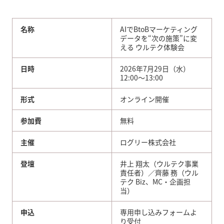
名称
AIでBtoBマーケティング
データを“次の施策”に変
える ウルテク体験会
日時
2026年7月29日（水）
12:00〜13:00
形式
オンライン開催
参加費
無料
主催
ログリー株式会社
登壇
井上 翔太（ウルテク事業
責任者）／齊藤 務（ウル
テク Biz、MC・企画担
当）
申込
専用申し込みフォームよ
り受付