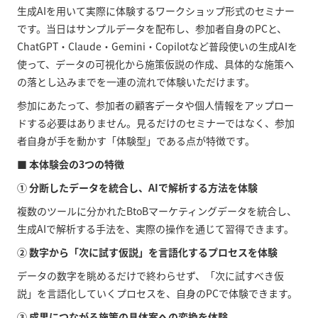
生成AIを用いて実際に体験するワークショップ形式のセミナー
です。当日はサンプルデータを配布し、参加者自身のPCと、
ChatGPT・Claude・Gemini・Copilotなど普段使いの生成AIを
使って、データの可視化から施策仮説の作成、具体的な施策へ
の落とし込みまでを一連の流れで体験いただけます。
参加にあたって、参加者の顧客データや個人情報をアップロー
ドする必要はありません。見るだけのセミナーではなく、参加
者自身が手を動かす「体験型」である点が特徴です。
■ 本体験会の3つの特徴
① 分断したデータを統合し、AIで解析する方法を体験
複数のツールに分かれたBtoBマーケティングデータを統合し、
生成AIで解析する手法を、実際の操作を通じて習得できます。
② 数字から「次に試す仮説」を言語化するプロセスを体験
データの数字を眺めるだけで終わらせず、「次に試すべき仮
説」を言語化していくプロセスを、自身のPCで体験できます。
③ 成果につながる施策の具体案への変換を体験