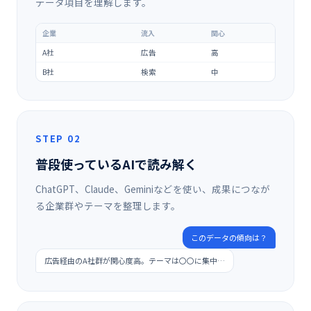
データ項目を理解します。
企業
流入
関心
A社
広告
高
B社
検索
中
STEP 02
普段使っているAIで読み解く
ChatGPT、Claude、Geminiなどを使い、成果につなが
る企業群やテーマを整理します。
このデータの傾向は？
広告経由のA社群が関心度高。テーマは〇〇に集中…