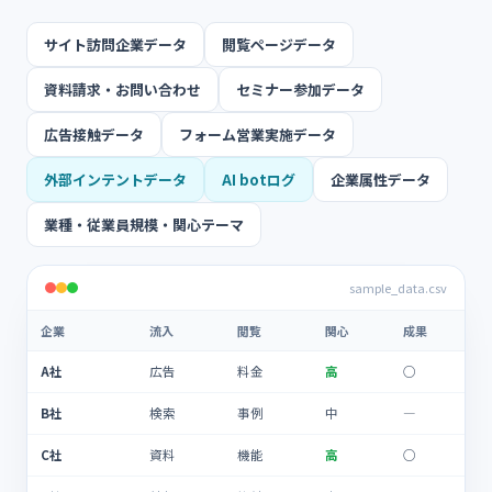
サイト訪問企業データ
閲覧ページデータ
資料請求・お問い合わせ
セミナー参加データ
広告接触データ
フォーム営業実施データ
外部インテントデータ
AI botログ
企業属性データ
業種・従業員規模・関心テーマ
sample_data.csv
企業
流入
閲覧
関心
成果
A社
広告
料金
高
○
B社
検索
事例
中
―
C社
資料
機能
高
○