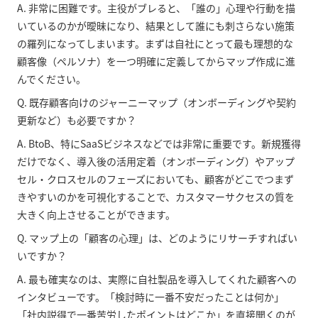
A. 非常に困難です。主役がブレると、「誰の」心理や行動を描
いているのかが曖昧になり、結果として誰にも刺さらない施策
の羅列になってしまいます。まずは自社にとって最も理想的な
顧客像（ペルソナ）を一つ明確に定義してからマップ作成に進
んでください。
Q. 既存顧客向けのジャーニーマップ（オンボーディングや契約
更新など）も必要ですか？
A. BtoB、特にSaaSビジネスなどでは非常に重要です。新規獲得
だけでなく、導入後の活用定着（オンボーディング）やアップ
セル・クロスセルのフェーズにおいても、顧客がどこでつまず
きやすいのかを可視化することで、カスタマーサクセスの質を
大きく向上させることができます。
Q. マップ上の「顧客の心理」は、どのようにリサーチすればい
いですか？
A. 最も確実なのは、実際に自社製品を導入してくれた顧客への
インタビューです。「検討時に一番不安だったことは何か」
「社内説得で一番苦労したポイントはどこか」を直接聞くのが