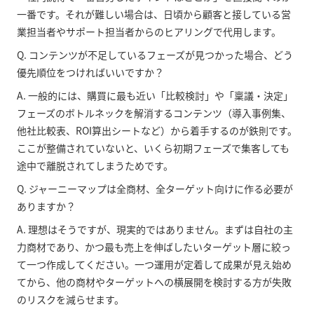
一番です。それが難しい場合は、日頃から顧客と接している営
業担当者やサポート担当者からのヒアリングで代用します。
Q. コンテンツが不足しているフェーズが見つかった場合、どう
優先順位をつければいいですか？
A. 一般的には、購買に最も近い「比較検討」や「稟議・決定」
フェーズのボトルネックを解消するコンテンツ（導入事例集、
他社比較表、ROI算出シートなど）から着手するのが鉄則です。
ここが整備されていないと、いくら初期フェーズで集客しても
途中で離脱されてしまうためです。
Q. ジャーニーマップは全商材、全ターゲット向けに作る必要が
ありますか？
A. 理想はそうですが、現実的ではありません。まずは自社の主
力商材であり、かつ最も売上を伸ばしたいターゲット層に絞っ
て一つ作成してください。一つ運用が定着して成果が見え始め
てから、他の商材やターゲットへの横展開を検討する方が失敗
のリスクを減らせます。