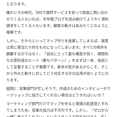
となります。
確かに今の時代、SNSで偶然サービスを知って即座に問い合わ
せてくる人もいれば、半年間ブログを読み続けてようやく資料
請求をしてくる人もいます。顧客の動きはあみだくじのように
複雑です。
しかし、だからといってマップ作りを放棄してしまえば、施策
は常に場当たり的なものになってしまいます。すべての例外を
網羅するのではなく、「自社にとって最も確度が高く、理想的
な合意形成のルート（勝ちパターン）」をまずは一本、仮説と
して定義することが重要です。基本の型があるからこそ、そこ
から外れた動きに対してどう対応するかの応用が効くようにな
ります。
疑問2：営業部門が忙しそうで、作成のためのインタビューやワ
ークショップに協力してくれない場合はどうすればいいか？
マーケティング部門だけでマップを作ると現場の肌感覚とずれ
てしまうため、営業の協力は不可欠です。しかし、「ゼロから
一緒に考えてください」というスタンスで持ちかけると、忙し