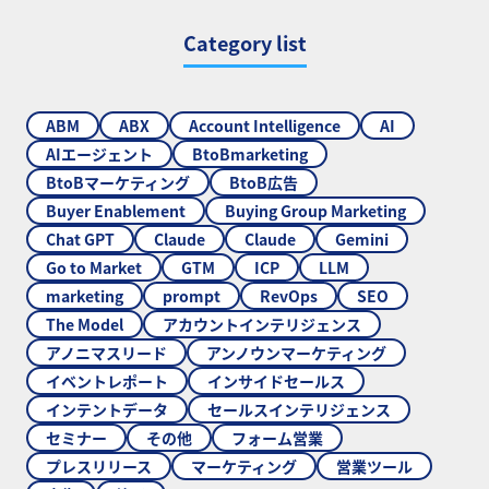
Category list
ABM
ABX
Account Intelligence
AI
AIエージェント
BtoBmarketing
BtoBマーケティング
BtoB広告
Buyer Enablement
Buying Group Marketing
Chat GPT
Claude
Claude
Gemini
Go to Market
GTM
ICP
LLM
marketing
prompt
RevOps
SEO
The Model
アカウントインテリジェンス
アノニマスリード
アンノウンマーケティング
イベントレポート
インサイドセールス
インテントデータ
セールスインテリジェンス
セミナー
その他
フォーム営業
プレスリリース
マーケティング
営業ツール