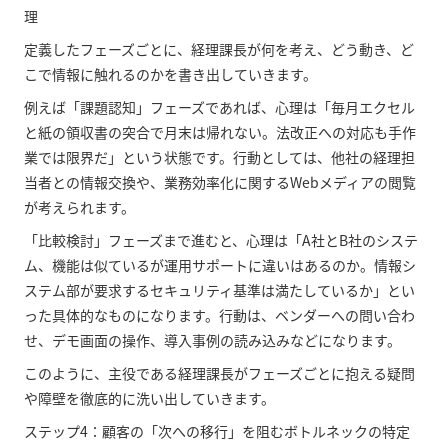
理
定義したフェーズごとに、経理課長が何を考え、どう動き、ど
こで情報に触れるのかを書き出していきます。
例えば「課題認知」フェーズであれば、心理は「毎月エクセル
と紙の領収書の突合で月末は帰れない。法改正への対応も手作
業では限界だ」という状態です。行動としては、他社の経理担
当者との情報交換や、業務効率化に関するWebメディアの閲覧
が考えられます。
「比較検討」フェーズまで進むと、心理は「A社とB社のシステ
ム、機能は似ているが運用サポートに違いはあるのか。情報シ
ステム部が要求するセキュリティ基準は満たしているか」とい
った具体的なものになります。行動は、ベンダーへの問い合わ
せ、デモ画面の操作、導入事例の読み込みなどになります。
このように、主役である経理課長がフェーズごとに抱える疑問
や障壁を徹底的に洗い出していきます。
ステップ4：顧客の「次への移行」を阻むボトルネックの特定