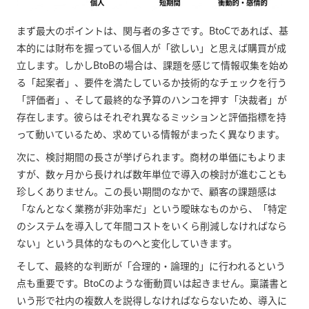
まず最大のポイントは、関与者の多さです。BtoCであれば、基
本的には財布を握っている個人が「欲しい」と思えば購買が成
立します。しかしBtoBの場合は、課題を感じて情報収集を始め
る「起案者」、要件を満たしているか技術的なチェックを行う
「評価者」、そして最終的な予算のハンコを押す「決裁者」が
存在します。彼らはそれぞれ異なるミッションと評価指標を持
って動いているため、求めている情報がまったく異なります。
次に、検討期間の長さが挙げられます。商材の単価にもよりま
すが、数ヶ月から長ければ数年単位で導入の検討が進むことも
珍しくありません。この長い期間のなかで、顧客の課題感は
「なんとなく業務が非効率だ」という曖昧なものから、「特定
のシステムを導入して年間コストをいくら削減しなければなら
ない」という具体的なものへと変化していきます。
そして、最終的な判断が「合理的・論理的」に行われるという
点も重要です。BtoCのような衝動買いは起きません。稟議書と
いう形で社内の複数人を説得しなければならないため、導入に