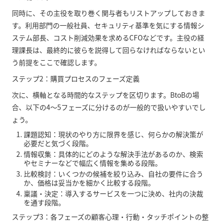
同時に、その主役を取り巻く関与者もリストアップしておきま
す。利用部門の一般社員、セキュリティ基準を気にする情報シ
ステム部長、コスト削減効果を求めるCFOなどです。主役の経
理課長は、最終的に彼らを説得して回らなければならないとい
う前提をここで確認します。
ステップ2：購買プロセスのフェーズ定義
次に、横軸となる時間的なステップを区切ります。BtoBの場
合、以下の4〜5フェーズに分けるのが一般的で扱いやすいでし
ょう。
課題認知：現状のやり方に限界を感じ、何らかの解決策が
必要だと気づく段階。
情報収集：具体的にどのような解決手法があるのか、検索
やセミナーなどで幅広く情報を集める段階。
比較検討：いくつかの候補を絞り込み、自社の要件に合う
か、価格は妥当かを細かく比較する段階。
稟議・決定：導入するサービスを一つに決め、社内の決裁
を通す段階。
ステップ3：各フェーズの顧客心理・行動・タッチポイントの整