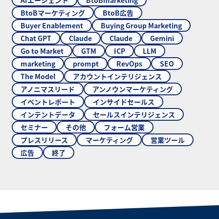
BtoBマーケティング
BtoB広告
Buyer Enablement
Buying Group Marketing
Chat GPT
Claude
Claude
Gemini
Go to Market
GTM
ICP
LLM
marketing
prompt
RevOps
SEO
The Model
アカウントインテリジェンス
アノニマスリード
アンノウンマーケティング
イベントレポート
インサイドセールス
インテントデータ
セールスインテリジェンス
セミナー
その他
フォーム営業
プレスリリース
マーケティング
営業ツール
広告
終了