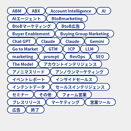
ABM
ABX
Account Intelligence
AI
AIエージェント
BtoBmarketing
BtoBマーケティング
BtoB広告
Buyer Enablement
Buying Group Marketing
Chat GPT
Claude
Claude
Gemini
Go to Market
GTM
ICP
LLM
marketing
prompt
RevOps
SEO
The Model
アカウントインテリジェンス
アノニマスリード
アンノウンマーケティング
イベントレポート
インサイドセールス
インテントデータ
セールスインテリジェンス
セミナー
その他
フォーム営業
プレスリリース
マーケティング
営業ツール
広告
終了