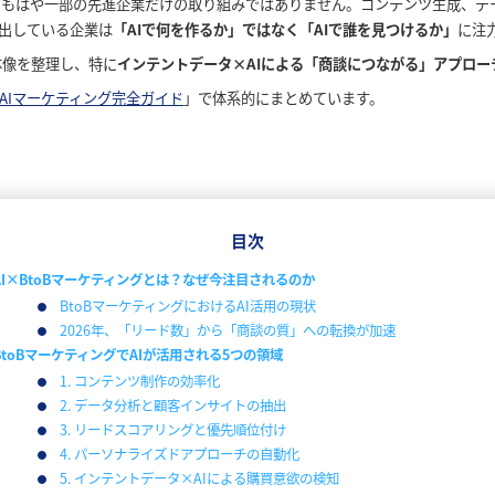
用は、もはや一部の先進企業だけの取り組みではありません。コンテンツ生成、
出している企業は
「AIで何を作るか」ではなく「AIで誰を見つけるか」
に注
体像を整理し、特に
インテントデータ×AIによる「商談につながる」アプロー
AIマーケティング完全ガイド
」で体系的にまとめています。
目次
AI×BtoBマーケティングとは？なぜ今注目されるのか
BtoBマーケティングにおけるAI活用の現状
2026年、「リード数」から「商談の質」への転換が加速
BtoBマーケティングでAIが活用される5つの領域
1. コンテンツ制作の効率化
2. データ分析と顧客インサイトの抽出
3. リードスコアリングと優先順位付け
4. パーソナライズドアプローチの自動化
5. インテントデータ×AIによる購買意欲の検知