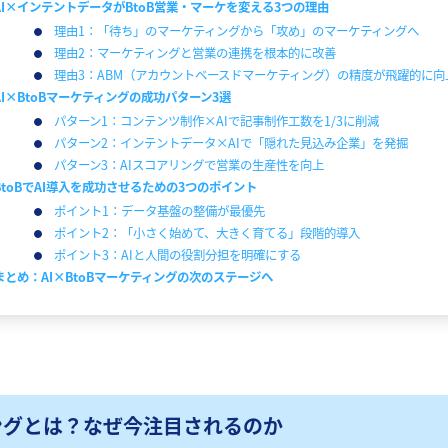
AI×インテントデータがBtoB営業・マーケを変える3つの理由
理由1：「待ち」のマーケティングから「攻め」のマーケティングへ
理由2：マーケティングと営業の連携を根本的に改善
理由3：ABM（アカウントベースドマーケティング）の精度が飛躍的に向
AI×BtoBマーケティングの成功パターン3選
パターン1：コンテンツ制作×AIで記事制作工数を1/3に削減
パターン2：インテントデータ×AIで「隠れた見込み企業」を発掘
パターン3：AIスコアリングで営業の生産性を向上
BtoBでAI導入を成功させるための3つのポイント
ポイント1：データ基盤の整備が最優先
ポイント2：「小さく始めて、大きく育てる」段階的導入
ポイント3：AIと人間の役割分担を明確にする
まとめ：AI×BtoBマーケティングの次のステージへ
ィングとは？なぜ今注目されるのか