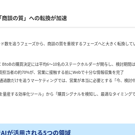
ら「商談の質」への転換が加速
リード数を追うフェーズから、商談の質を重視するフェーズへと大きく転換して
：BtoBの購買決定には平均6〜10名のステークホルダーが関与し、検討期間
買担当者の約70%が、営業に接触する前にWebで十分な情報収集を完了
通過数だけを追うマーケティングでは、営業が本当に必要とする「今、検討
ツを量産する効率化ツール」から「購買シグナルを検知し、最適なタイミング
でAIが活用される5つの領域