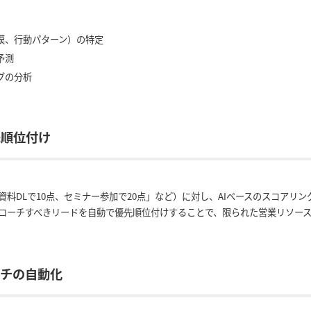
模、行動パターン）の特定
予測
グの分析
先順位付け
料DLで10点、セミナー参加で20点」など）に対し、AIベースのスコアリ
ローチすべきリードを自動で優先順位付けすることで、限られた営業リソー
ーチの自動化