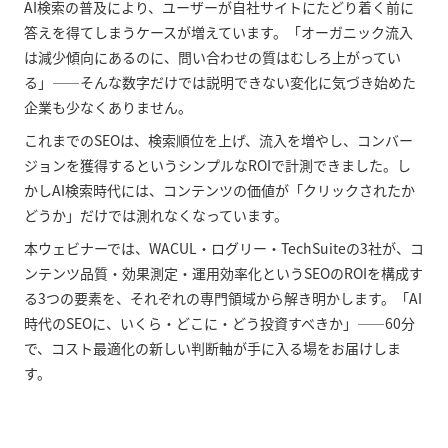
AI検索の普及により、ユーザーが自社サイトにたどり着く前に
答えを得てしまうケースが増えています。「オーガニック流入
は減少傾向にあるのに、問い合わせの質はむしろ上がってい
る」——そんな数字だけでは説明できない変化に気づき始めた
企業も少なくありません。
これまでのSEOは、検索順位を上げ、流入を増やし、コンバー
ジョンを獲得するというシンプルなROIで計測できました。し
かしAI検索時代には、コンテンツの価値が「クリックされたか
どうか」だけでは測れなくなっています。
本ウェビナーでは、WACUL・ログリー・TechSuiteの3社が、コ
ンテンツ品質・効果測定・運用効率化というSEOのROIを構成す
る3つの要素を、それぞれの専門領域から解き明かします。「AI
時代のSEOに、いくら・どこに・どう投資すべきか」——60分
で、コスト最適化の新しい判断軸が手に入る場をお届けしま
す。