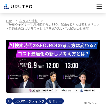
TOP
お役立ち情報
【無料ウェビナー】AI検索時代のSEO、ROIの考え方は変わる？コス
ト最適化の新しい考え方とは？をWACUL・TechSuiteと開催
AI
BtoBマーケティング
セミナー
2026.5.28