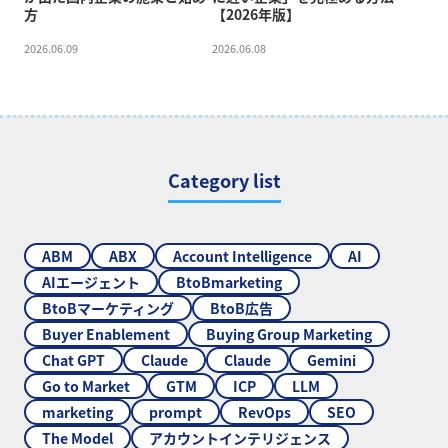
方
【2026年版】
2026.06.09
2026.06.08
Category list
ABM
ABX
Account Intelligence
AI
AIエージェント
BtoBmarketing
BtoBマーケティング
BtoB広告
Buyer Enablement
Buying Group Marketing
Chat GPT
Claude
Claude
Gemini
Go to Market
GTM
ICP
LLM
marketing
prompt
RevOps
SEO
The Model
アカウントインテリジェンス