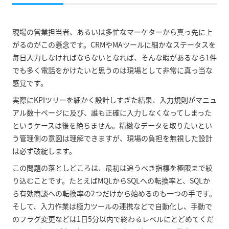
現場の営業担当者、あるいは多忙なマーケターから真っ先に上
がるのがこの懸念です。CRMやMAツールに細かなステータスを
毎日入力しなければならないとなれば、そんな暇があるなら1件
でも多く電話をかけたいと思うのは現場として非常に真っ当な
感覚です。
実際にKPIツリーを細かく設計しすぎた結果、入力規則がマニュ
アル数十ページに及び、誰も正確に入力しなくなってしまった
というケースは後を絶ちません。精緻なデータを取りたいとい
う管理側の意図は理解できますが、現場の負担を無視した設計
は必ず破綻します。
この問題の落としどころは、最初は追うべき指標を極限まで絞
り込むことです。たとえばMQLからSQLへの転換率と、SQLか
ら有効商談への転換率の2つだけから始めるのも一つの手です。
そして、入力作業は極力ツールの連携などで自動化し、手動で
のフラグ変更などは1日5分以内で終わるレベルにとどめてくだ