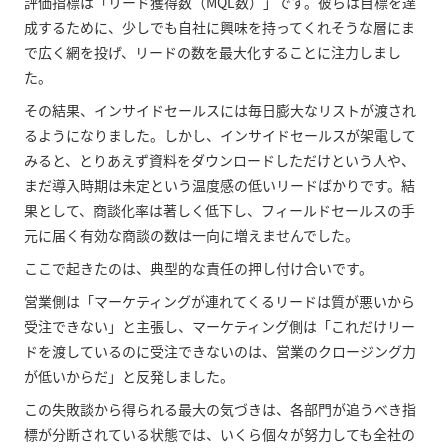
評価指標は「リード獲得数（MQL数）」です。彼らは目標を達
成するために、少しでも自社に興味を持ってくれそうな層にま
で広く網を投げ、リードの数を最大化することに注力しまし
た。
その結果、インサイドセールスには毎日膨大なリストが渡され
るようになりました。しかし、インサイドセールスが架電して
みると、とりあえず資料をダウンロードしただけという人や、
まだ導入時期は未定という温度感の低いリードばかりです。結
果として、商談化率は著しく低下し、フィールドセールスの手
元に届く有効な商談の数は一向に増えませんでした。
ここで起きたのは、典型的な責任の押し付け合いです。
営業側は「マーケティングが連れてくるリードは質が悪いから
受注できない」と主張し、マーケティング側は「これだけリー
ドを渡しているのに受注できないのは、営業のクロージング力
が低いからだ」と反発しました。
この失敗談から得られる最大の気づきは、各部門が追うべき指
標が分断されている状態では、いくら個々が努力しても全社の