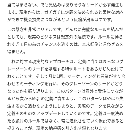
当てはまらない、でも見込みはありそうなリードが必ず発生し
ます。現場からは、ガチガチに定義を決められると柔軟な対応
ができず機会損失につながるという反論が出るはずです。
この懸念も非常にリアルです。どんなに完璧なルールを結んだ
としても、現実のビジネスは想定外の連続です。ルールに縛ら
れすぎて目の前のチャンスを逃すのは、本末転倒と言わざるを
得ません。
これに対する現実的なアプローチは、定義に当てはまらないグ
レーゾーンのリードを処理する特例ルートをあらかじめ設けて
おくことです。そして月に1回、マーケティングと営業がすり合
わせのミーティングを行い、そのグレーゾーンのリードがどう
なったかを振り返ります。このパターンは意外と受注につなが
るから次からMQLの定義に含めよう、このパターンはやはり失
注するから追わないようにしようと、実際のデータを見ながら
定義そのものをアップデートしていくのです。定義は一度決め
たら絶対のルールではなく、常に進化させていく仮説であると
捉えることが、現場の納得感を引き出す鍵となります。