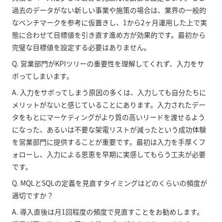
過去のデータがない新しい事業や施策の場合は、業界の一般的
なベンチマークを参考に仮置きし、1から2ヶ月運用した上で実
態に合わせて目標値を引き直す進め方が効果的です。最初から
完璧な目標値を設定する必要はありません。
Q. 営業部門がKPIツリーの重要性を理解してくれず、入力をサ
ボってしまいます。
A. 入力をサボってしまう原因の多くは、入力しても自分たちに
メリットがないと感じていることにあります。入力されたデー
タをもとにマーケティングがより質の高いリードを渡せるよう
になった、あるいは不要な架電リストが減ったという成功体験
を営業部門に提供することが重要です。最初は入力を手厚くフ
ォローし、入力による恩恵を早期に実感してもらう工夫が必要
です。
Q. MQLとSQLの定義を見直すタイミングはどのくらいの頻度が
適切ですか？
A. 導入直後は月1回程度の頻度で見直すことをお勧めします。