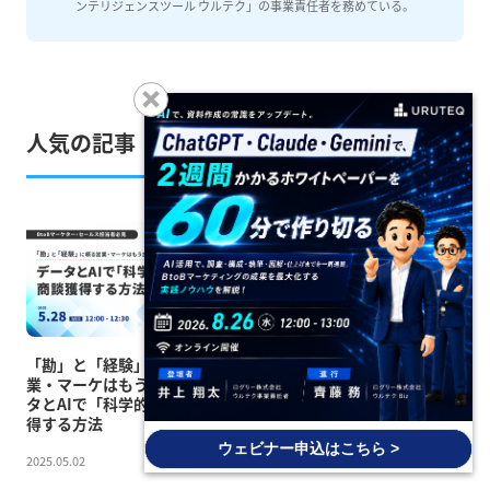
ンテリジェンスツール ウルテク」の事業責任者を務めている。
人気の記事
「勘」と「経験」に頼る営
インテントデータを活用した
業・マーケはもう古い？デー
BtoB向けツール4選【2026年
タとAIで「科学的」に商談獲
最新】｜選び方とおすすめ
得する方法
2026.02.02
ウェビナー申込はこちら >
2025.05.02