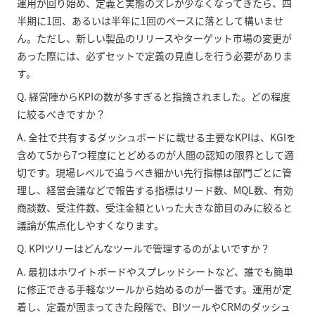
運用が回り始め、定義と実態のズレが少なくなってきたら、四
半期に1回、あるいは半年に1回のペースに落として構いませ
ん。ただし、新しい製品のリリースやターゲット市場の変更が
あった際には、必ずセットで定義の見直しを行う必要がありま
す。
Q. 経営陣からKPIの数が多すぎると指摘されました。どの程度
に絞るべきですか？
A. 全社で共有するダッシュボードに載せる主要なKPIは、KGIを
含めて5から7つ程度にとどめるのが人間の認知の限界として適
切です。現場レベルで追うべき細かい先行指標は部門ごとに管
理し、経営会議などで報告する指標はリード数、MQL数、有効
商談数、受注件数、受注金額といった大きな節目のみに絞ると
議論が焦点化しやすくなります。
Q. KPIツリーはどんなツールで管理するのがよいですか？
A. 最初はホワイトボードやスプレッドシートなど、誰でも簡単
に修正できる手軽なツールから始めるのが一番です。運用が定
着し、定義が固まってきた段階で、BIツールやCRMのダッシュ