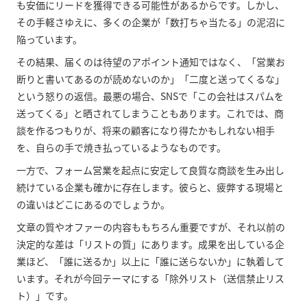
も安価にリードを獲得できる可能性があるからです。しかし、
その手軽さゆえに、多くの企業が「数打ちゃ当たる」の泥沼に
陥っています。
その結果、届くのは待望のアポイント通知ではなく、「営業お
断りと書いてあるのが読めないのか」「二度と送ってくるな」
という怒りの返信。最悪の場合、SNSで「この会社はスパムを
送ってくる」と晒されてしまうこともあります。これでは、商
談を作るつもりが、将来の顧客になり得たかもしれない相手
を、自らの手で焼き払っているようなものです。
一方で、フォーム営業を起点に安定して良質な商談を生み出し
続けている企業も確かに存在します。彼らと、疲弊する現場と
の違いはどこにあるのでしょうか。
文章の質やオファーの内容ももちろん重要ですが、それ以前の
決定的な差は「リストの質」にあります。成果を出している企
業ほど、「誰に送るか」以上に「誰に送らないか」に執着して
います。それが今回テーマにする「除外リスト（送信禁止リス
ト）」です。