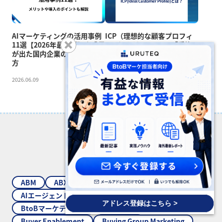
AIマーケティングの活用事例
ICP（理想的な顧客プロフィ
11選【2026年最新版】｜成果
ール）とは？BtoBで「受注
が出た国内企業の施策と始め
に近い企業」を見極める方法
方
【2026年版】
2026.06.09
2026.06.08
Category list
ABM
ABX
Account Intelligence
AI
AIエージェント
BtoBmarketing
アドレス登録はこちら >
BtoBマーケティング
BtoB広告
Buyer Enablement
Buying Group Marketing