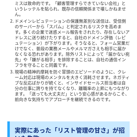
ミスは致命的です。「顧客管理すらできていない会社」と
いうレッテルを貼られ、既存の信頼関係まで壊しかねませ
ん。
ドメインレピュテーションの保護無差別な送信は、受信側
のサーバーから「スパム」と判定されるリスクを高めま
す。多くの企業で迷惑メール報告をされたり、存在しないア
ドレスに送り続けたりすると、自社のドメイン評価（レピ
ュテーション）が下がります。そうなると、フォーム営業だ
けでなく、普段の業務メールやメルマガさえも相手に届か
なくなる恐れがあります。除外リストによって「届かない宛
先」や「嫌がる相手」を排除することは、自社の通信イン
フラを守ることと同義です。
現場の精神的摩耗を防ぐ冒頭のエピソードのように、クレ
ーム対応は現場のメンタルを大きく消耗させます。ネガティ
ブな反応ばかりが続くと、インサイドセールス担当者は自
分の仕事に誇りを持てなくなり、離職率の上昇にもつながり
ます。「送っても大丈夫だ」という安心感があるからこそ、
前向きな気持ちでアプローチを継続できるのです。
実際にあった「リスト管理の甘さ」が招