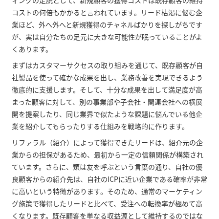
ィングの定説として、新規顧客の獲得コストは既存顧客の維持
コストの何倍もかかると言われています。リード枯渇に悩む企
業ほど、外へ外へと新規獲得のチャネルばかりを探しがちです
が、実は自分たちの足元に大きな可能性が眠っていることがよ
くあります。
まずはカスタマーサクセスの取り組みを通じて、既存顧客が自
社製品を使って確かな成果を出し、業務改善を実現できるよう
徹底的に支援します。そして、十分な成果を出して満足度が高
まった顧客に対して、別の事業部や子会社・関連会社への横展
開を提案したり、同じ業界で似たような課題に悩んでいる他企
業を紹介してもらったりする仕組みを戦略的に作ります。
リファラル（紹介）によって獲得できたリードは、紹介元の企
業からの担保があるため、最初から一定の信頼関係が構築され
ています。さらに、類は友を呼ぶという言葉の通り、自社の優
良顧客からの紹介先は、自社のICPに近い企業である確率が非常
に高いという特徴があります。そのため、通常のマーケティン
グ施策で獲得したリードと比べて、受注への転換率が極めて高
くなります。既存顧客を単なる収益源として維持するのではな