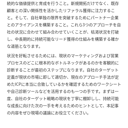
続的な価値提供と育成を行うこと。新規開拓だけでなく、既存
顧客との深い関係性を活かしたリファラル獲得に注力するこ
と。そして、自社単独の限界を突破するためにパートナー企業
とのアライアンスを構築すること。これら3つのアプローチを自
社の状況に合わせて組み合わせていくことが、枯渇状況を打破
し、中長期的に持続可能なリード獲得の仕組みを構築する確か
な道筋となります。
状況を好転させるためには、現状のマーケティングおよび営業
プロセスのどこに根本的なボトルネックがあるのかを客観的に
診断することが最初のステップになります。自社のターゲット
定義が現状の市場に即して適切か、現在のアプローチ手法が定
めたICPに本当に合致しているかを確認するためのワークシート
や自己診断ツールなどを活用するのも一つの手です。まずは一
度、自社のターゲット戦略の現状を丁寧に棚卸しし、持続可能
な成長に向けた次の一手を考えるためのヒントとして、本記事
の内容をぜひ現場の議論にお役立てください。