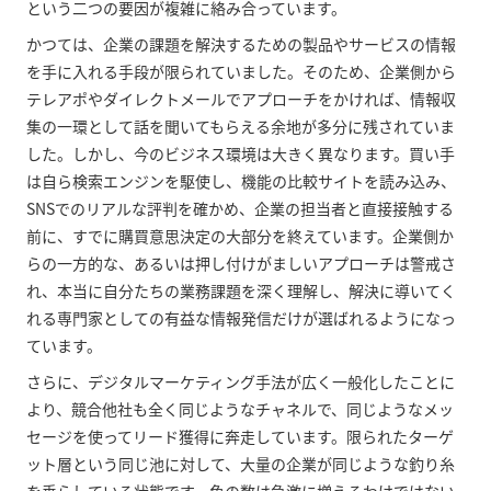
という二つの要因が複雑に絡み合っています。
かつては、企業の課題を解決するための製品やサービスの情報
を手に入れる手段が限られていました。そのため、企業側から
テレアポやダイレクトメールでアプローチをかければ、情報収
集の一環として話を聞いてもらえる余地が多分に残されていま
した。しかし、今のビジネス環境は大きく異なります。買い手
は自ら検索エンジンを駆使し、機能の比較サイトを読み込み、
SNSでのリアルな評判を確かめ、企業の担当者と直接接触する
前に、すでに購買意思決定の大部分を終えています。企業側か
らの一方的な、あるいは押し付けがましいアプローチは警戒さ
れ、本当に自分たちの業務課題を深く理解し、解決に導いてく
れる専門家としての有益な情報発信だけが選ばれるようになっ
ています。
さらに、デジタルマーケティング手法が広く一般化したことに
より、競合他社も全く同じようなチャネルで、同じようなメッ
セージを使ってリード獲得に奔走しています。限られたターゲ
ット層という同じ池に対して、大量の企業が同じような釣り糸