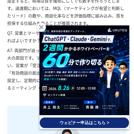
設定すると、現場は質を犠牲にしてでも数字を作ろうとしま
す。過渡期においては、MQL（マーケティングが有望と判断し
たリード）の数や、商談化率などを評価指標に組み込み、質を
担保する仕組みを作ることが推奨されます。
Q7. 営業とマーケティングの連携がうまくいきません。どうす
ればよいですか？
A7. 両部門が追っている目標（KPI）が分断されていることが最
大の原因です。マーケティングが「リード獲得数」だけを追
い、営業が「受注金額」だけを追っていると必ず対立します。
「有効商談の創出数」など、両部門が共通して追うべき指標を
設定し、定期的にリードの質に対するフィードバックを共有す
るミーティング（定例会）を設けることから始めてください。
著者紹介
ウェビナー申込はこちら >