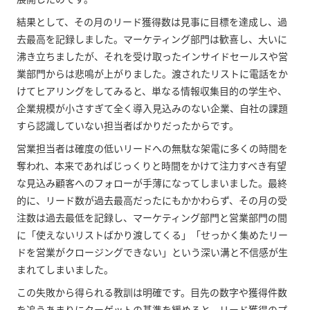
結果として、その月のリード獲得数は見事に目標を達成し、過
去最高を記録しました。マーケティング部門は歓喜し、大いに
沸き立ちましたが、それを受け取ったインサイドセールスや営
業部門からは悲鳴が上がりました。渡されたリストに電話をか
けてヒアリングをしてみると、単なる情報収集目的の学生や、
企業規模が小さすぎて全く導入見込みのない企業、自社の課題
すら認識していない担当者ばかりだったからです。
営業担当者は確度の低いリードへの無駄な架電に多くの時間を
奪われ、本来であればじっくりと時間をかけて注力すべき有望
な見込み顧客へのフォローが手薄になってしまいました。最終
的に、リード数が過去最高だったにもかかわらず、その月の受
注数は過去最低を記録し、マーケティング部門と営業部門の間
に「使えないリストばかり渡してくる」「せっかく集めたリー
ドを営業がクロージングできない」という深い溝と不信感が生
まれてしまいました。
この失敗から得られる教訓は明確です。目先の数字や獲得件数
を追うあまりにターゲットの基準を緩めると、リード獲得のプ