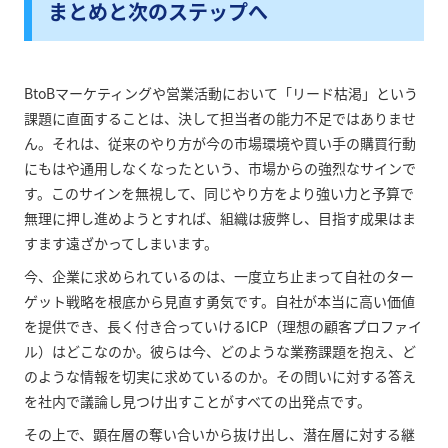
まとめと次のステップへ
BtoBマーケティングや営業活動において「リード枯渇」という
課題に直面することは、決して担当者の能力不足ではありませ
ん。それは、従来のやり方が今の市場環境や買い手の購買行動
にもはや通用しなくなったという、市場からの強烈なサインで
す。このサインを無視して、同じやり方をより強い力と予算で
無理に押し進めようとすれば、組織は疲弊し、目指す成果はま
すます遠ざかってしまいます。
今、企業に求められているのは、一度立ち止まって自社のター
ゲット戦略を根底から見直す勇気です。自社が本当に高い価値
を提供でき、長く付き合っていけるICP（理想の顧客プロファイ
ル）はどこなのか。彼らは今、どのような業務課題を抱え、ど
のような情報を切実に求めているのか。その問いに対する答え
を社内で議論し見つけ出すことがすべての出発点です。
その上で、顕在層の奪い合いから抜け出し、潜在層に対する継