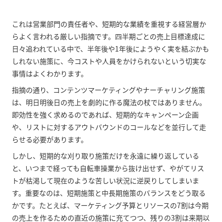
これは営業部門の責任者や、短期的な業績を重視する経営層か
らよく言われる厳しい指摘です。四半期ごとの売上目標達成に
日々追われている中で、半年後や1年後にようやく実を結ぶかも
しれない施策に、今コストや人員をかけられないという切実な
事情はよくわかります。
指摘の通り、コンテンツマーケティングやナーチャリング施策
は、明日明後日の売上を劇的に作る魔法の杖ではありません。
即効性を強く求めるのであれば、短期的なキャンペーン企画
や、リストに対するアウトバウンドのコールなどを並行して走
らせる必要があります。
しかし、短期的な刈り取り施策だけを永遠に繰り返している
と、いつまで経っても自転車操業から抜け出せず、やがてリス
トが枯渇して現在のような苦しい状況に逆戻りしてしまいま
す。重要なのは、短期施策と中長期施策のバランスをどう取る
かです。たとえば、マーケティング予算とリソースの7割は今期
の売上を作るための直近の施策に充てつつ、残りの3割は来期以