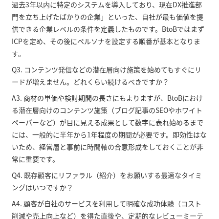
過去3年以内に特定のシステムを導入しており、現在DX推進部
門を立ち上げたばかりの企業」といった、自社が最も価値を提
供できる企業レベルの条件を定義したものです。BtoBではまず
ICPを定め、その後にペルソナを設定する順番が基本となりま
す。
Q3. コンテンツ発信などの潜在層向け施策を始めてもすぐにリ
ードが増えません。どれくらい続けるべきですか？
A3. 商材の単価や検討期間の長さにもよりますが、BtoBにおけ
る潜在層向けのコンテンツ施策（ブログ記事のSEOやホワイト
ペーパーなど）が目に見える成果として数字に表れ始めるまで
には、一般的に半年から1年程度の期間が必要です。即効性はな
いため、経営層と事前に時間軸の合意形成をしておくことが非
常に重要です。
Q4. 既存顧客にリファラル（紹介）をお願いする最適なタイミ
ングはいつですか？
A4. 顧客が自社のサービスを利用して明確な成功体験（コスト
削減や売上向上など）を得た直後や、定期的なレビューミーテ