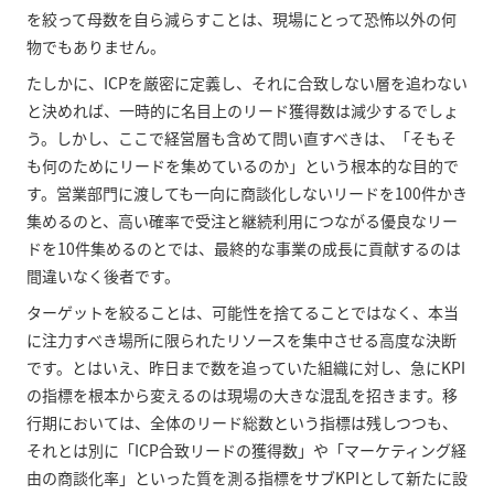
を絞って母数を自ら減らすことは、現場にとって恐怖以外の何
物でもありません。
たしかに、ICPを厳密に定義し、それに合致しない層を追わない
と決めれば、一時的に名目上のリード獲得数は減少するでしょ
う。しかし、ここで経営層も含めて問い直すべきは、「そもそ
も何のためにリードを集めているのか」という根本的な目的で
す。営業部門に渡しても一向に商談化しないリードを100件かき
集めるのと、高い確率で受注と継続利用につながる優良なリー
ドを10件集めるのとでは、最終的な事業の成長に貢献するのは
間違いなく後者です。
ターゲットを絞ることは、可能性を捨てることではなく、本当
に注力すべき場所に限られたリソースを集中させる高度な決断
です。とはいえ、昨日まで数を追っていた組織に対し、急にKPI
の指標を根本から変えるのは現場の大きな混乱を招きます。移
行期においては、全体のリード総数という指標は残しつつも、
それとは別に「ICP合致リードの獲得数」や「マーケティング経
由の商談化率」といった質を測る指標をサブKPIとして新たに設