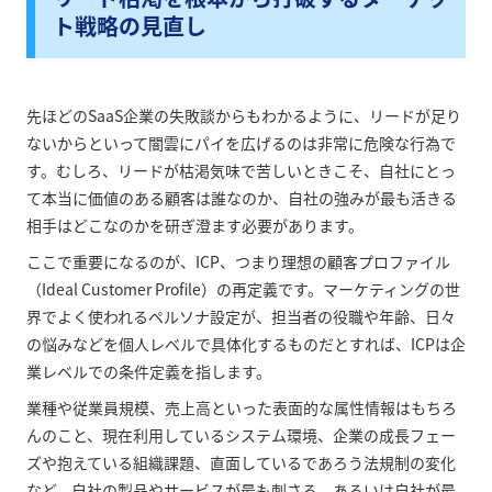
ト戦略の見直し
先ほどのSaaS企業の失敗談からもわかるように、リードが足り
ないからといって闇雲にパイを広げるのは非常に危険な行為で
す。むしろ、リードが枯渇気味で苦しいときこそ、自社にとっ
て本当に価値のある顧客は誰なのか、自社の強みが最も活きる
相手はどこなのかを研ぎ澄ます必要があります。
ここで重要になるのが、ICP、つまり理想の顧客プロファイル
（Ideal Customer Profile）の再定義です。マーケティングの世
界でよく使われるペルソナ設定が、担当者の役職や年齢、日々
の悩みなどを個人レベルで具体化するものだとすれば、ICPは企
業レベルでの条件定義を指します。
業種や従業員規模、売上高といった表面的な属性情報はもちろ
んのこと、現在利用しているシステム環境、企業の成長フェー
ズや抱えている組織課題、直面しているであろう法規制の変化
など、自社の製品やサービスが最も刺さる、あるいは自社が最