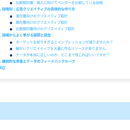
比較検討層：導入に向けてベンダーを比較している段階
3. 段階別：広告クリエイティブの具体的な作り方
潜在層向けのクリエイティブ設計
顕在層向けのクリエイティブ設計
比較検討層向けのクリエイティブ設計
4. 現場からよく挙がる疑問と懸念
ターゲットを絞りすぎるとインプレッションが減りませんか？
細かいクリエイティブを大量に作るリソースがありません
データが本当に正しいのか、どこまで信じればいいですか？
5. 継続的な改善とデータのフィードバックループ
FAQ