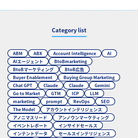
Category list
ABM
ABX
Account Intelligence
AI
AIエージェント
BtoBmarketing
BtoBマーケティング
BtoB広告
Buyer Enablement
Buying Group Marketing
Chat GPT
Claude
Claude
Gemini
Go to Market
GTM
ICP
LLM
marketing
prompt
RevOps
SEO
The Model
アカウントインテリジェンス
アノニマスリード
アンノウンマーケティング
イベントレポート
インサイドセールス
インテントデータ
セールスインテリジェンス