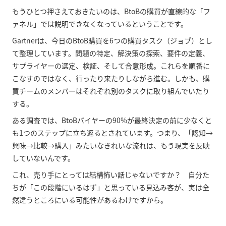
もうひとつ押さえておきたいのは、BtoBの購買が直線的な「フ
ァネル」では説明できなくなっているということです。
Gartnerは、今日のBtoB購買を6つの購買タスク（ジョブ）とし
て整理しています。問題の特定、解決策の探索、要件の定義、
サプライヤーの選定、検証、そして合意形成。これらを順番に
こなすのではなく、行ったり来たりしながら進む。しかも、購
買チームのメンバーはそれぞれ別のタスクに取り組んでいたり
する。
ある調査では、BtoBバイヤーの90%が最終決定の前に少なくと
も1つのステップに立ち返るとされています。つまり、「認知→
興味→比較→購入」みたいなきれいな流れは、もう現実を反映
していないんです。
これ、売り手にとっては結構怖い話じゃないですか？ 自分た
ちが「この段階にいるはず」と思っている見込み客が、実は全
然違うところにいる可能性があるわけですから。