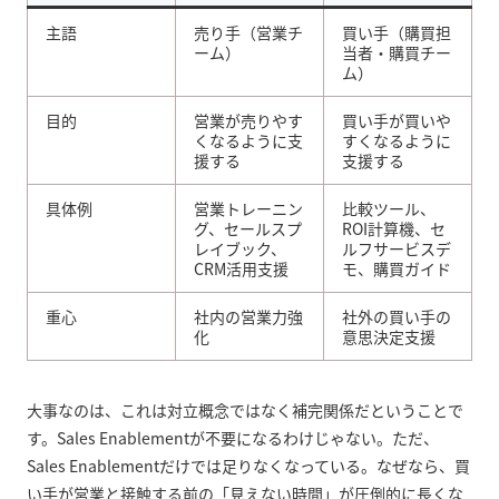
主語
売り手（営業チ
買い手（購買担
ーム）
当者・購買チー
ム）
目的
営業が売りやす
買い手が買いや
くなるように支
すくなるように
援する
支援する
具体例
営業トレーニン
比較ツール、
グ、セールスプ
ROI計算機、セ
レイブック、
ルフサービスデ
CRM活用支援
モ、購買ガイド
重心
社内の営業力強
社外の買い手の
化
意思決定支援
大事なのは、これは対立概念ではなく補完関係だということで
す。Sales Enablementが不要になるわけじゃない。ただ、
Sales Enablementだけでは足りなくなっている。なぜなら、買
い手が営業と接触する前の「見えない時間」が圧倒的に長くな