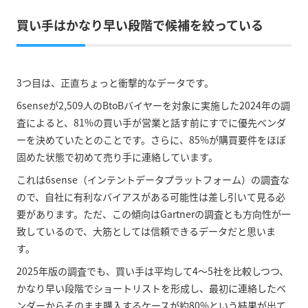
買い手はかなり早い段階で候補を絞っている
3つ目は、正直ちょっと衝撃的なデータです。
6senseが2,509人のBtoBバイヤーを対象に実施した2024年の調
査によると、81%の買い手が営業と話す前にすでに優先ベンダ
ーを決めていたとのことです。さらに、85%が購買要件をほぼ
固めた状態で初めて売り手に連絡しています。
これは6sense（インテントデータプラットフォーム）の調査な
ので、自社に有利なバイアスがある可能性は差し引いて見る必
要があります。ただ、この傾向はGartnerの調査とも方向性が一
致しているので、大筋としては信頼できるデータだと思いま
す。
2025年版の調査でも、買い手は平均して4〜5社を比較しつつ、
かなり早い段階でショートリストを形成し、最初に連絡したベ
ンダーからそのまま購入するケースが約80%という結果が出て