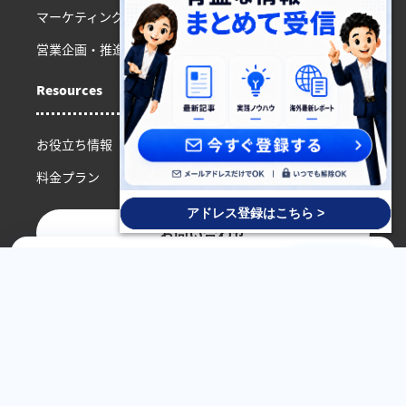
マーケティングチーム向け
営業企画・推進チーム向け
Resources
お役立ち情報
料金プラン
アドレス登録はこちら >
お問い合わせ
AI広告バナー実演セミナー
参加申し込み
2026.6.24 Wed 12:00-13:00 / Google Meet / 無料
資料ダウンロード
運営会社
プライバシーポリシー
利用規約
外部送信について