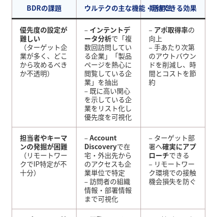
BDRの課題
ウルテクの主な機能・活用法
期待できる効果
優先度の設定が
–
インテントデ
–
アポ取得率
の
難しい
ータ分析
で「複
向上
（ターゲット企
数回訪問してい
– 手あたり次第
業が多く、どこ
る企業」「製品
のアウトバウン
から攻めるべき
ページを熱心に
ドを削減し、時
か不透明）
閲覧している企
間とコストを節
業」を抽出
約
– 既に高い関心
を示している企
業をリスト化し
優先度を可視化
担当者やキーマ
–
Account
– ターゲット部
ンの発掘が困難
Discovery
で在
署へ
確実にアプ
（リモートワー
宅・外出先から
ローチ
できる
クでIP特定が不
のアクセスも企
– リモートワー
十分）
業単位で特定
ク環境での接触
– 訪問者の組織
機会損失を防ぐ
情報・部署情報
まで可視化