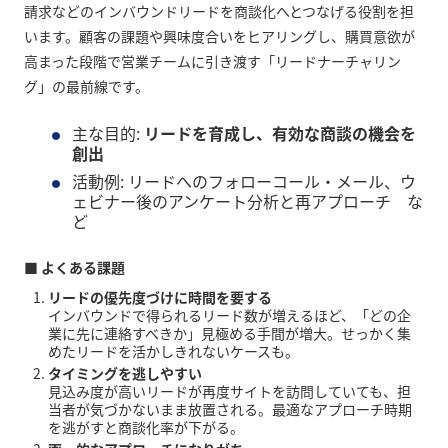
請求などのインバウンドリードを商談化へとつなげる役割を担
います。顧客の課題や興味度合いをヒアリングし、購買意欲が
高まった段階で営業チームに引き渡す「リードナーチャリン
グ」の最前線です。
主な目的:
リードを育成し、有効な商談の機会を
創出
活動例: リードへのフォローコール・メール、ウ
ェビナー後のアンケート分析と再アプローチ な
ど
■ よくある課題
リードの優先度づけに時間を要する
インバウンドで得られるリード数が増えるほど、「どの企
業に先に連絡すべきか」見極める手間が増大。せっかく集
めたリードを活かしきれないケースも。
タイミングを逃しやすい
見込み度が高いリードが再度サイトを訪問していても、担
当者が気づかないまま放置される。最適なアプローチ時期
を逃がすと商談化率が下がる。