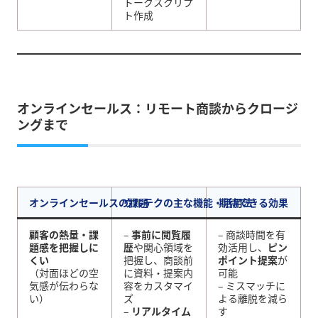
トークスクリプ
ト作成
オンラインセールス：リモート商談からクロージ
ングまで
オンラインセールスの課題
ウルテクの主な機能・活用法
期待できる効果
顧客の熱量・課
–
事前に閲覧履
– 商談時間を有
題感を把握しに
歴
や関心領域を
効活用し、
ピン
くい
把握し、商談前
ポイント提案
が
（対面ほどの空
に資料・提案内
可能
気感が伝わらな
容をカスタマイ
– ミスマッチに
い）
ズ
よる離脱を減ら
–
リアルタイム
す