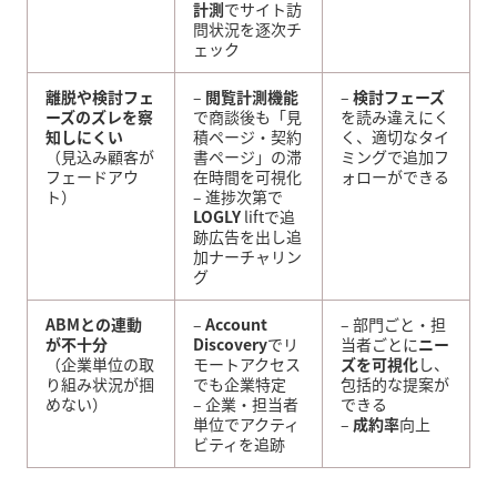
計測
でサイト訪
問状況を逐次チ
ェック
離脱や検討フェ
–
閲覧計測機能
–
検討フェーズ
ーズのズレを察
で商談後も「見
を読み違えにく
知しにくい
積ページ・契約
く、適切なタイ
（見込み顧客が
書ページ」の滞
ミングで追加フ
フェードアウ
在時間を可視化
ォローができる
ト）
– 進捗次第で
LOGLY
liftで追
跡広告を出し追
加ナーチャリン
グ
ABMとの連動
–
Account
– 部門ごと・担
が不十分
Discovery
でリ
当者ごとに
ニー
（企業単位の取
モートアクセス
ズを可視化
し、
り組み状況が掴
でも企業特定
包括的な提案が
めない）
– 企業・担当者
できる
単位でアクティ
–
成約率
向上
ビティを追跡