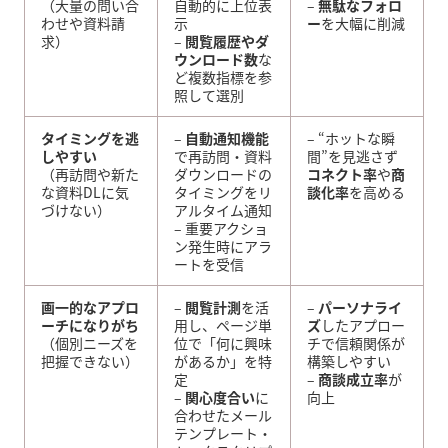
（大量の問い合
自動的に上位表
–
無駄なフォロ
わせや資料請
示
ー
を大幅に削減
求）
–
閲覧履歴やダ
ウンロード数
な
ど複数指標を参
照して選別
タイミングを逃
–
自動通知機能
– “ホットな瞬
しやすい
で再訪問・資料
間”を見逃さず
（再訪問や新た
ダウンロードの
コネクト率
や
商
な資料DLに気
タイミングをリ
談化率
を高める
づけない）
アルタイム通知
– 重要アクショ
ン発生時にアラ
ートを受信
画一的なアプロ
–
閲覧計測
を活
–
パーソナライ
ーチになりがち
用し、ページ単
ズ
したアプロー
（個別ニーズを
位で「何に興味
チで信頼関係が
把握できない）
があるか」を特
構築しやすい
定
–
商談成立率
が
–
関心度合い
に
向上
合わせたメール
テンプレート・