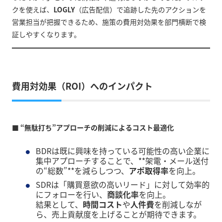
クを使えば、
LOGLY
（広告配信）で追跡した先のアクションを
営業担当が把握できるため、施策の費用対効果を部門横断で検
証しやすくなります。
費用対効果（ROI）へのインパクト
■ “無駄打ち”アプローチの削減によるコスト最適化
BDRは既に興味を持っている可能性の高い企業に
集中アプローチすることで、**架電・メール送付
の“総数”**を減らしつつ、
アポ取得率
を向上。
SDRは「購買意欲の高いリード」に対して効率的
にフォローを行い、
商談化率
を向上。
結果として、
時間コスト
や
人件費
を削減しなが
ら、売上貢献度を上げることが期待できます。