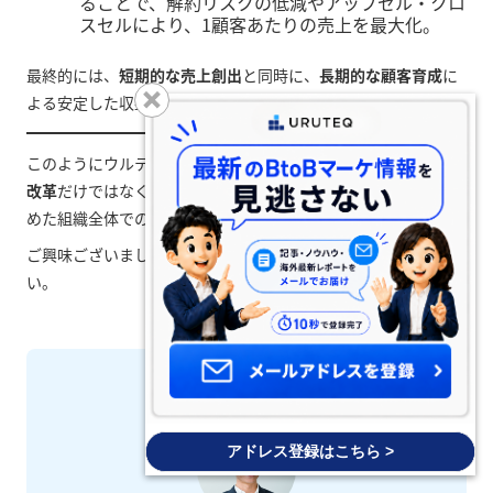
ることで、解約リスクの低減やアップセル・クロ
スセルにより、1顧客あたりの売上を最大化。
最終的には、
短期的な売上創出
と同時に、
長期的な顧客育成
に
よる安定した収益基盤の確立が見込まれます。
このようにウルテクは、
インサイドセールスを中心とした営業
改革
だけではなく、マーケティングやカスタマーサクセスも含
めた組織全体での効果をもたらすツールです。
ご興味ございましたらぜひ
サービス資料をダウンロード
くださ
い。
著者紹介
アドレス登録はこちら >