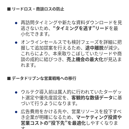
■ リードロス・商談ロスの防止
再訪問タイミングや新たな資料ダウンロードを見
逃さないため、
“タイミングを逃す”リード
を最
小化できます。
オンラインセールスでも検討フェーズを詳細に把
握して追加提案を行えるため、
途中離脱
が減少。
これらにより、本来取りこぼしていたリードや商
談の成約に結びつき、
売上機会の最大化
が見込ま
れます。
■ データドリブンな営業戦略への移行
ウルテク導入前は属人的に行われていたターゲッ
ト選定や優先度設定を、
客観的な数値データ
に基
づいて行うようになります。
広告費用をかける先や、営業リソースを投下すべ
き企業が明確になるため、
マーケティング投資や
営業コストの“投下先”を最適化
しやすくなりま
す。