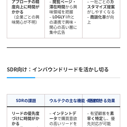
アプローチの精
–
閲覧ページ・
– 一社ごとの
カ
度向上に時間が
滞在時間
から興
スタマイズ提案
かかる
味領域を把握
がしやすくなる
（企業ごとの興
–
LOGLY
liftと
–
商談化率
が向
味関心が不明）
の連携で興味・
上
関心の高い層に
集中広告
SDR向け：インバウンドリードを活かし切る
SDRの課題
ウルテクの主な機能・活用法
期待できる効果
リードの優先度
–
インテントデ
– 有望顧客を
素
づけに時間がか
ータ
で購買意欲
早く特定
し、優
かる
の高いリードを
先対応が可能