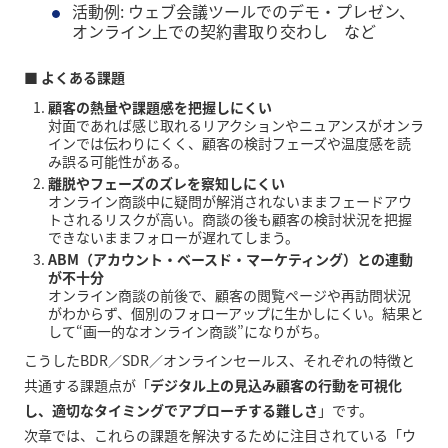
活動例: ウェブ会議ツールでのデモ・プレゼン、
オンライン上での契約書取り交わし など
■ よくある課題
顧客の熱量や課題感を把握しにくい
対面であれば感じ取れるリアクションやニュアンスがオンラ
インでは伝わりにくく、顧客の検討フェーズや温度感を読
み誤る可能性がある。
離脱やフェーズのズレを察知しにくい
オンライン商談中に疑問が解消されないままフェードアウ
トされるリスクが高い。商談の後も顧客の検討状況を把握
できないままフォローが遅れてしまう。
ABM（アカウント・ベースド・マーケティング）との連動
が不十分
オンライン商談の前後で、顧客の閲覧ページや再訪問状況
がわからず、個別のフォローアップに生かしにくい。結果と
して“画一的なオンライン商談”になりがち。
こうしたBDR／SDR／オンラインセールス、それぞれの特徴と
共通する課題点が「
デジタル上の見込み顧客の行動を可視化
し、適切なタイミングでアプローチする難しさ
」です。
次章では、これらの課題を解決するために注目されている「ウ